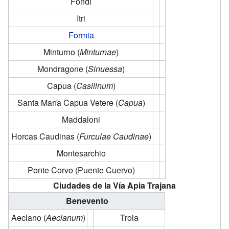
Fondi
Itri
Formia
Minturno (
Minturnae
)
Mondragone (
Sinuessa
)
Capua (
Casilinum
)
Santa María Capua Vetere (
Capua
)
Maddaloni
Horcas Caudinas (
Furculae Caudinae
)
Montesarchio
Ponte Corvo (Puente Cuervo)
Ciudades de la Vía Apia Trajana
Benevento
Aeclano (
Aeclanum
)
Troia