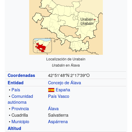
Urabain
Urabáin
Localización de Urabain
Urabáin
en Álava
42°51′48″N
2°17′39″O
Coordenadas
Concejo de Álava
Entidad
•
País
España
•
Comunidad
País Vasco
autónoma
•
Provincia
Álava
• Cuadrilla
Salvatierra
•
Municipio
Aspárrena
Altitud