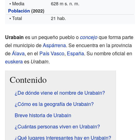
• Media
628 m s. n. m.
Población
(2022)
• Total
21 hab.
Urabain
es un pequeño pueblo o
concejo
que forma parte
del municipio de
Aspárrena
. Se encuentra en la provincia
de
Álava
, en el
País Vasco
,
España
. Su nombre oficial en
euskera
es
Urabain
.
Contenido
¿De dónde viene el nombre de Urabain?
¿Cómo es la geografía de Urabain?
Breve historia de Urabain
¿Cuántas personas viven en Urabain?
¿Qué lugares interesantes hay en Urabain?