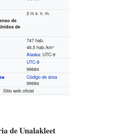
2 m s. n. m.
enso de
Unidos de
747 hab.
46,5 hab./km²
Alaska
: UTC-9
o
UTC-8
99684
Código de área
ea
99684
Sitio web oficial
ria de Unalakleet