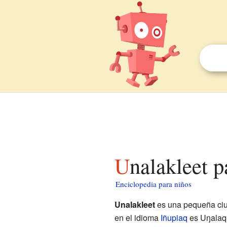
Unalakleet 
Enciclopedia para niños
Unalakleet
es una pequeña ci
en el idioma
Iñupiaq
es Uŋalaqł