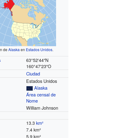
ón de
Alaska
en
Estados Unidos
.
63°52′44″N
s
160°47′23″O
Ciudad
Estados Unidos
Alaska
Área censal de
Nome
William Johnson
13.3
km²
7.4 km²
5.9 km²