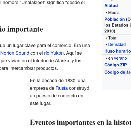
El nombre "Unalakleet" significa "desde el
Altitud
• Media
Población
(C
los Estados 
io importante
2010)
• Total
•
Densidad
ue un lugar clave para el comercio. Era una
Huso horari
a
Norton Sound
con el
río Yukón
. Aquí se
• en
verano
e vivían en el interior de Alaska, y los
Código ZIP
 para intercambiar productos.
Código de ár
En la década de 1830, una
empresa de
Rusia
construyó
un puesto de comercio en
este lugar.
Eventos importantes en la histo