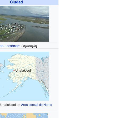
Ciudad
os nombres
:
Uŋalaqłiq
Unalakleet
 Unalakleet en
Área censal de Nome