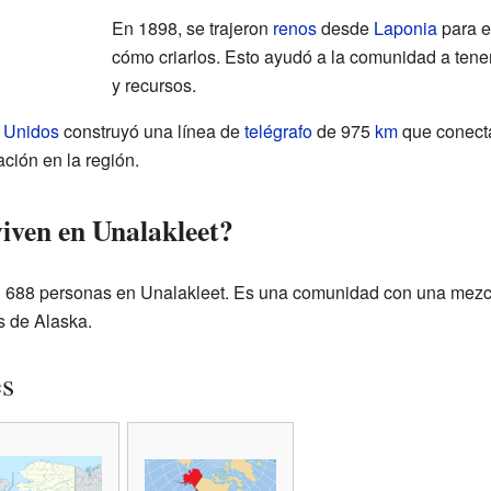
En 1898, se trajeron
renos
desde
Laponia
para e
cómo criarlos. Esto ayudó a la comunidad a tene
y recursos.
 Unidos
construyó una línea de
telégrafo
de 975
km
que conec
ción en la región.
iven en Unalakleet?
n 688 personas en Unalakleet. Es una comunidad con una mezcl
s de Alaska.
es