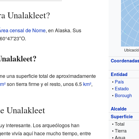
a Unalakleet?
Área censal de Nome
, en Alaska. Sus
60°47′23″O.
Ubicaci
Unalakleet?
Coordenada
Entidad
ene una superficie total de aproximadamente
•
País
km²
son tierra firme y el resto, unos 6.5
km²
,
•
Estado
•
Borough
de Unalakleet
Alcalde
Superficie
• Total
muy interesante. Los arqueólogos han
• Tierra
ente vivía aquí hace mucho tiempo, entre
• Agua