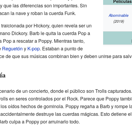
Película
 que las diferencias son importantes. Sin
acan la nave y roban la cuerda Funk.
Abominable
(2019)
traicionada por Hickory, quien revela ser un
rmano Dickory. Barb le quita la cuerda Pop a
s Pop a rescatar a Poppy. Mientras tanto,
e
Reguetón
y
K-pop
. Estaban a punto de
ce de que sus músicas combinan bien y deben unirse para salva
ía
enario de un concierto, donde el público son Trolls capturados.
rolls en seres controlados por el Rock. Parece que Poppy tambi
os oídos hechos de gominola. Poppy regaña a Barb y rompe la gui
 accidentalmente destruye las cuerdas mágicas. Esto detiene el 
Barb culpa a Poppy por arruinarlo todo.