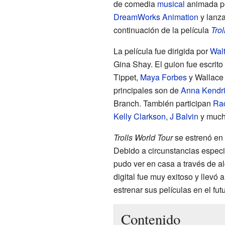
de comedia
musical
animada po
DreamWorks Animation
y lanz
continuación de la película
Trol
La película fue dirigida por
Wal
Gina Shay. El guion fue escrito
Tippet,
Maya Forbes
y Wallace 
principales son de
Anna Kendr
Branch. También participan
Ra
Kelly Clarkson
,
J Balvin
y mucho
Trolls World Tour
se estrenó en 
Debido a circunstancias especi
pudo ver en casa a través de al
digital fue muy exitoso y llevó
estrenar sus películas en el futu
Contenido