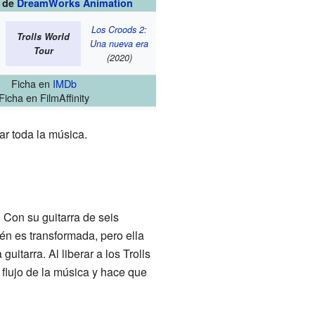
s de
DreamWorks Animation
Los Croods 2:
Trolls World
Una nueva era
Tour
(2020)
Ficha
en
IMDb
Ficha
en FilmAffinity
r toda la música.
 Con su guitarra de seis
én es transformada, pero ella
tarra. Al liberar a los Trolls
flujo de la música y hace que