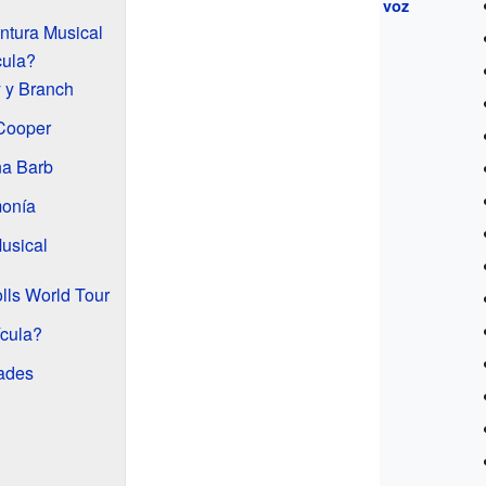
voz
ntura Musical
cula?
y y Branch
Cooper
na Barb
monía
Musical
lls World Tour
ícula?
ades