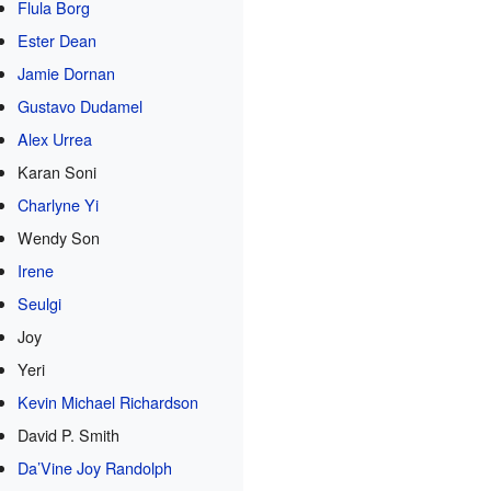
Flula Borg
Ester Dean
Jamie Dornan
Gustavo Dudamel
Alex Urrea
Karan Soni
Charlyne Yi
Wendy Son
Irene
Seulgi
Joy
Yeri
Kevin Michael Richardson
David P. Smith
Da’Vine Joy Randolph