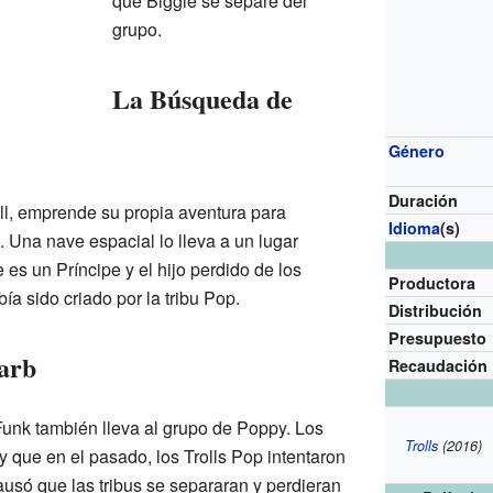
que Biggie se separe del
grupo.
La Búsqueda de
Género
Duración
oll, emprende su propia aventura para
Idioma
(s)
. Una nave espacial lo lleva a un lugar
 es un Príncipe y el hijo perdido de los
Productora
ía sido criado por la tribu Pop.
Distribución
Presupuesto
Barb
Recaudación
Funk también lleva al grupo de Poppy. Los
Trolls
(2016)
 que en el pasado, los Trolls Pop intentaron
ausó que las tribus se separaran y perdieran