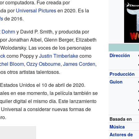
r computadora. Fue creada por
ada por
Universal Pictures
en 2020. Es la
ls
de 2016.
t Dohrn
y David P. Smith, y producida por
 por Jonathan Aibel, Glenn Berger, Elizabeth
Wolodarsky. Las voces de los personajes
ick
como Poppy y
Justin Timberlake
como
Dirección
chel Bloom
,
Ozzy Osbourne
,
James Corden
,
s otros artistas talentosos.
Producción
Guion
Estados Unidos el 10 de abril de 2020.
ales en ese momento, la película también se
quiler digital el mismo día. Este lanzamiento
 a Universal a considerar nuevas formas de
ro.
Basada en
Música
Actores de