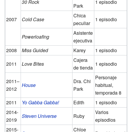
30 Rock
1 episodio
Park
Chica
2007
Cold Case
1 episodio
peculiar
Asistente
Powerloafing
ejecutiva
2008
Miss Guided
Karey
1 episodio
Cajera
2011
Love Bites
1 episodio
de tienda
Personaje
2011–
Dra. Chi
House
habitual,
2012
Park
temporada 8
2011
Yo Gabba Gabba!
Edith
1 episodio
2014-
Varios
Steven Universe
Ruby
2019
episodios
2015-
Chloe