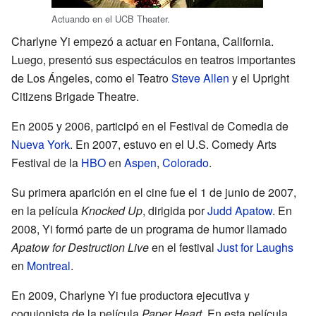
Actuando en el UCB Theater.
Charlyne Yi empezó a actuar en Fontana, California.
Luego, presentó sus espectáculos en teatros importantes
de Los Ángeles, como el Teatro
Steve Allen
y el Upright
Citizens Brigade Theatre.
En 2005 y 2006, participó en el Festival de Comedia de
Nueva York
. En 2007, estuvo en el U.S. Comedy Arts
Festival de la
HBO
en
Aspen
,
Colorado
.
Su primera aparición en el cine fue el 1 de junio de 2007,
en la película
Knocked Up
, dirigida por
Judd Apatow
. En
2008, Yi formó parte de un programa de humor llamado
Apatow for Destruction Live
en el festival
Just for Laughs
en
Montreal
.
En 2009, Charlyne Yi fue productora ejecutiva y
coguionista de la película
Paper Heart
. En esta película,