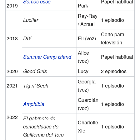
Somos osos
Papel habitual
2019
Park
Ray-Ray
Lucifer
1 episodio
/ Azrael
Corto para
2018
DIY
Eli (voz)
televisión
Alice
Summer Camp Island
Papel habitual
(voz)
2020
Good Girls
Lucy
2 episodios
Georgia
2021
Tig n' Seek
1 episodio
(voz)
Guardián
Amphibia
1 episodio
(voz)
2022
El gabinete de
Charlotte
curiosidades de
1 episodio
Xie
Guillermo del Toro