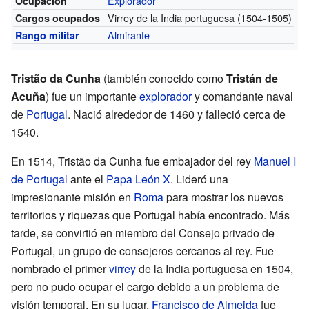
Explorador
Ocupación
Virrey de la India portuguesa
(1504-1505)
Cargos ocupados
Almirante
Rango militar
Tristão da Cunha
(también conocido como
Tristán de
Acuña
) fue un importante
explorador
y comandante naval
de
Portugal
. Nació alrededor de 1460 y falleció cerca de
1540.
En 1514, Tristão da Cunha fue embajador del rey
Manuel I
de Portugal
ante el
Papa León X
. Lideró una
impresionante misión en
Roma
para mostrar los nuevos
territorios y riquezas que Portugal había encontrado. Más
tarde, se convirtió en miembro del Consejo privado de
Portugal, un grupo de consejeros cercanos al rey. Fue
nombrado el primer
virrey
de la India portuguesa en 1504,
pero no pudo ocupar el cargo debido a un problema de
visión temporal. En su lugar,
Francisco de Almeida
fue