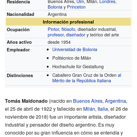
Buenos Aires,
Ulm
, Milán,
Londres
,
Residencia
Bolonia
y
Princeton
Argentina
Nacionalidad
Información profesional
Pintor
,
filósofo
, diseñador industrial,
Ocupación
profesor
,
diseñador
y teórico del arte
desde 1954
Años activo
Universidad de Bolonia
Empleador
Politécnico de Milán
Hochschule für Gestaltung
Caballero Gran Cruz de la Orden
al
Distinciones
Mérito de la República Italiana
Tomás Maldonado
(nacido en
Buenos Aires
,
Argentina
,
el 25 de abril de 1922 y fallecido en
Milán
,
Italia
, el 26 de
noviembre de 2018) fue un importante artista, diseñador
industrial y pensador del diseño argentino. Es muy
conocido por su gran influencia en cómo se entendía y