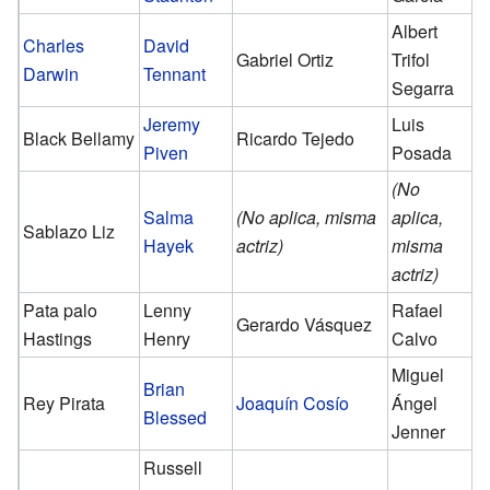
Albert
Charles
David
Gabriel Ortiz
Trifol
Darwin
Tennant
Segarra
Jeremy
Luis
Black Bellamy
Ricardo Tejedo
Piven
Posada
(No
Salma
(No aplica, misma
aplica,
Sablazo Liz
Hayek
actriz)
misma
actriz)
Pata palo
Lenny
Rafael
Gerardo Vásquez
Hastings
Henry
Calvo
Miguel
Brian
Rey Pirata
Joaquín Cosío
Ángel
Blessed
Jenner
Russell