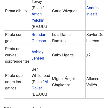
Tovey
(R.U.) /
Andrés
Pirata albino
Carlo Vázquez
Anton
Iniesta
Yelchin
(EE.UU.)
Pirata con
Brendan
Luis Daniel
Xavier De
gota
Gleeson
Ramírez
Llorens
Pirata de
Ashley
curvas
Gaby Ugarte
¿?
Jensen
sorprendentes
Ben
Pirata que
Whitehead
Miguel Ángel
Alfonso
adora los
(R.U.) /
Al
Ghigliazza
Vallés
gatitos
Roker
(EE.UU.)