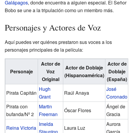
Galápagos
, donde encuentra a alguien especial. El Señor
Bobo se une a la tripulación como un miembro más.
Personajes y Actores de Voz
Aquí puedes ver quiénes prestaron sus voces a los
personajes principales de la película:
Actor de
Actor de
Actor de Doblaje
Personaje
Voz
Doblaje
(Hispanoamérica)
Original
(España)
Hugh
José
Pirata Capitán
Raúl Anaya
Grant
Coronado
Pirata con
Martin
Ángel de
Óscar Flores
bufanda/Nº 2
Freeman
Gracia
Imelda
Aurora
Reina Victoria
Laura Luz
Staunton
García