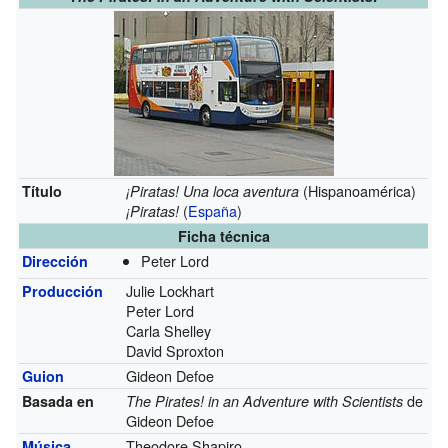
(Hispanoamérica)
Título
¡Piratas! Una loca aventura
(
España
)
¡Piratas!
Ficha técnica
Peter Lord
Dirección
Julie Lockhart
Producción
Peter Lord
Carla Shelley
David Sproxton
Gideon Defoe
Guion
de
Basada en
The Pirates! in an Adventure with Scientists
Gideon Defoe
Theodore Shapiro
Música