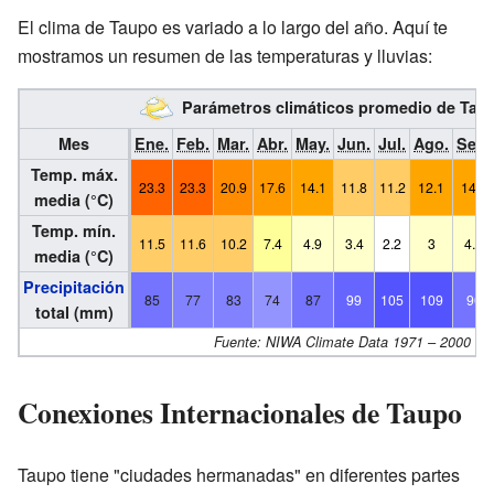
El clima de Taupo es variado a lo largo del año. Aquí te
mostramos un resumen de las temperaturas y lluvias:
Parámetros climáticos promedio de Tau
Mes
Ene.
Feb.
Mar.
Abr.
May.
Jun.
Jul.
Ago.
Sep.
Temp. máx.
23.3
23.3
20.9
17.6
14.1
11.8
11.2
12.1
14.1
media (°C)
Temp. mín.
11.5
11.6
10.2
7.4
4.9
3.4
2.2
3
4.7
media (°C)
Precipitación
85
77
83
74
87
99
105
109
90
total (mm)
Fuente: NIWA Climate Data 1971 – 2000
Conexiones Internacionales de Taupo
Taupo tiene "ciudades hermanadas" en diferentes partes