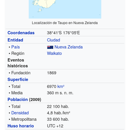
Localización de Taupo en Nueva Zelanda
38°41′S
176°05′E
Coordenadas
Ciudad
Entidad
•
País
Nueva Zelanda
• Región
Waikato
Eventos
históricos
• Fundación
1869
Superficie
• Total
6970
km²
• Media
360 m s. n. m.
Población
(2009)
• Total
22 100 hab.
•
Densidad
4,8 hab./km²
• Metropolitana
33 600 hab.
UTC +12
Huso horario