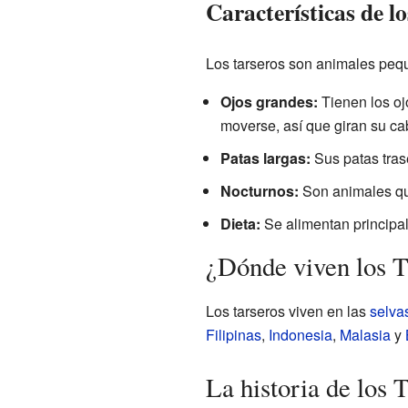
Características de l
Los tarseros son animales pequ
Ojos grandes:
Tienen los oj
moverse, así que giran su ca
Patas largas:
Sus patas trase
Nocturnos:
Son animales que
Dieta:
Se alimentan principa
¿Dónde viven los T
Los tarseros viven en las
selva
Filipinas
,
Indonesia
,
Malasia
y
La historia de los 