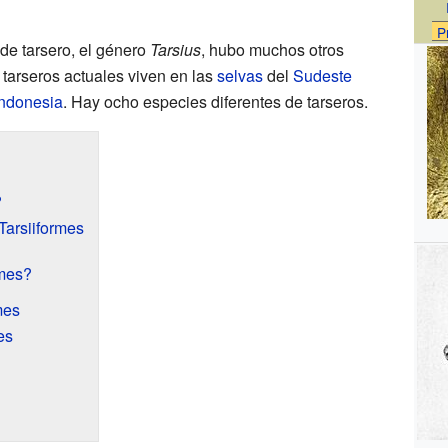
P
de tarsero, el género
Tarsius
, hubo muchos otros
 tarseros actuales viven en las
selvas
del
Sudeste
Indonesia
. Hay ocho especies diferentes de tarseros.
?
 Tarsiiformes
rmes?
mes
es