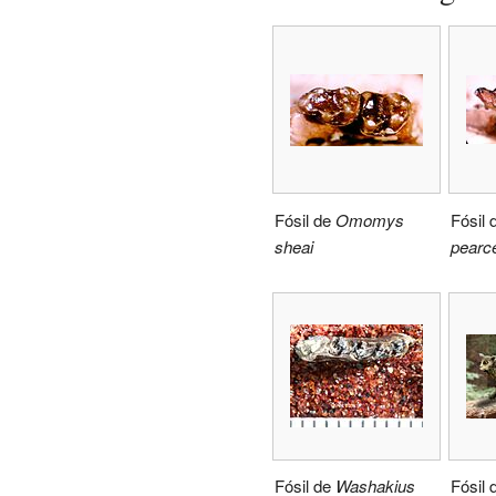
Fósil de
Omomys
Fósil 
sheai
pearce
Fósil de
Washakius
Fósil 