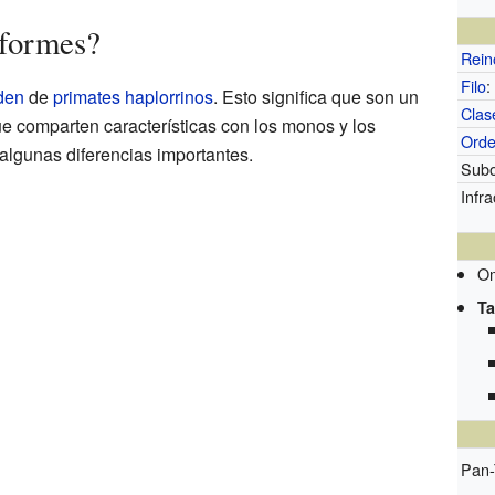
iformes?
Rein
Filo
:
den
de
primates
haplorrinos
. Esto significa que son un
Clas
ue comparten características con los monos y los
Ord
lgunas diferencias importantes.
Subo
Infr
Om
Ta
Pan-