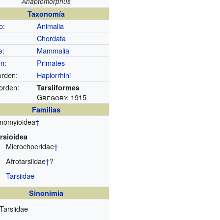
Anaptomorphus
Taxonomía
o
:
Animalia
Chordata
e
:
Mammalia
en
:
Primates
rden:
Haplorrhini
aorden:
Tarsiiformes
Gregory, 1915
Familias
omyioidea
†
rsioidea
Microchoeridae
†
Afrotarsiidae
†
?
Tarsiidae
Sinonimia
Tarsiidae