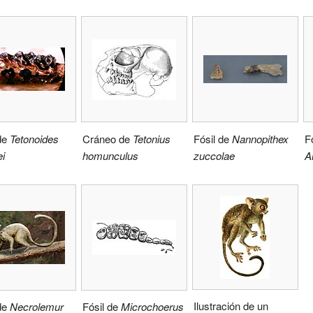
de
Tetonoides
Cráneo de
Tetonius
Fósil de
Nannopithex
F
i
homunculus
zuccolae
A
Ilustración de un
de
Necrolemur
Fósil de
Microchoerus