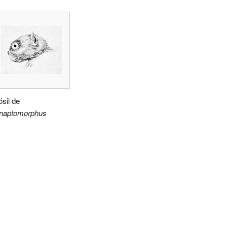
ósil de
naptomorphus