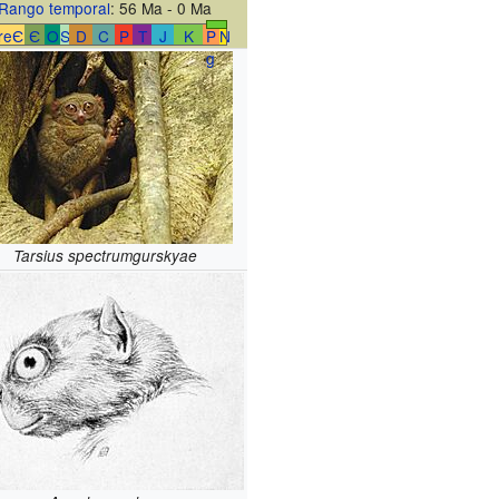
Rango temporal
: 56 Ma - 0 Ma
reЄ
Є
O
S
D
C
P
T
J
K
P
N
g
Tarsius spectrumgurskyae