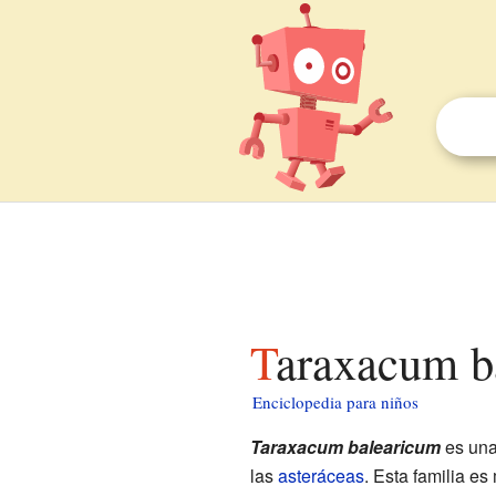
Taraxacum b
Enciclopedia para niños
Taraxacum balearicum
es un
las
asteráceas
. Esta familia e