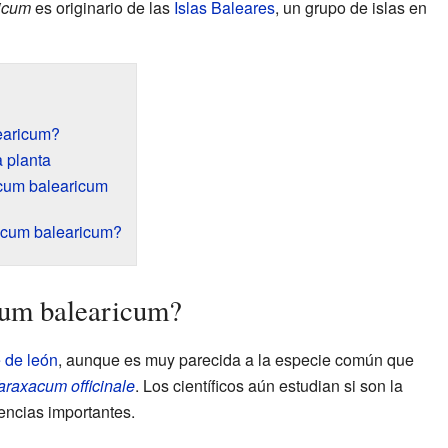
icum
es originario de las
Islas Baleares
, un grupo de islas en
earicum?
a planta
acum balearicum
acum balearicum?
cum balearicum?
 de león
, aunque es muy parecida a la especie común que
araxacum officinale
. Los científicos aún estudian si son la
encias importantes.