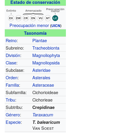
Estado de conservación
Preocupación menor
(
UICN
)
Taxonomía
Reino
:
Plantae
Subreino:
Tracheobionta
División
:
Magnoliophyta
Clase
:
Magnoliopsida
Subclase:
Asteridae
Orden
:
Asterales
Familia
:
Asteraceae
Subfamilia:
Cichorioideae
Tribu
:
Cichorieae
Subtribu:
Crepidinae
Género
:
Taraxacum
Especie
:
T. balearicum
Van Soest