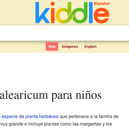
Web
Imágenes
English
alearicum para niños
a
especie
de
planta herbácea
que pertenece a la familia de
s muy grande e incluye plantas como las margaritas y los