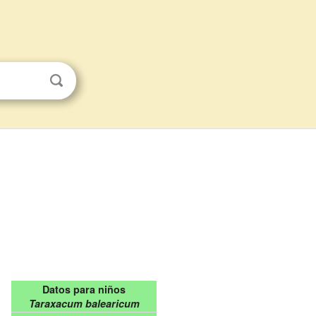
Datos para niños
Taraxacum balearicum