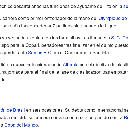
cnico desarrollando las funciones de ayudante de Tite en la
se
u carrera como primer entrenador de la mano del
Olympique de
mismo año tras encadenar 7 partidos sin ganar en la Ligue 1.
su segunda aventura en los banquillos tras firmar con
S. C. Co
quipo para la Copa Libertadores tras finalizar en el quinto pues
ras perder ante
Santos F. C.
en el Campeonato Paulista.
rtió en nuevo seleccionador de
Albania
con el objetivo de clasif
una jornada para el final de la fase de clasificación tras empata
rlo.
ión de Brasil
en seis ocasiones. Su debut como internacional s
había recibido su primera convocatoria para un partido contra
R
 la
Copa del Mundo
.