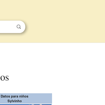
ños
Datos para niños
Sylvinho