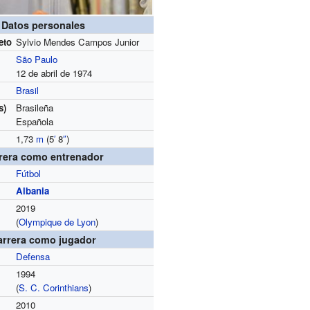
Datos personales
eto
Sylvio Mendes Campos Junior
São Paulo
12 de abril de 1974
Brasil
s)
Brasileña
Española
1,73
m
(5
′
8
″
)
rera como entrenador
Fútbol
Albania
2019
(
Olympique de Lyon
)
arrera como jugador
Defensa
1994
(
S. C. Corinthians
)
2010