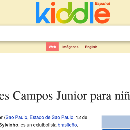
Web
Imágenes
English
es Campos Junior para ni
or
(
São Paulo
,
Estado de São Paulo
, 12 de
Sylvinho
, es un exfutbolista
brasileño
,