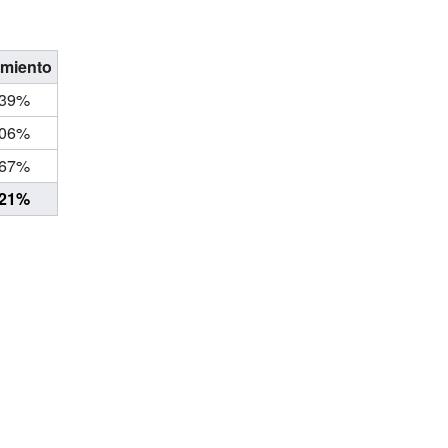
miento
.39%
.06%
.67%
.21%