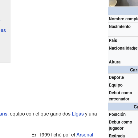
s
Nombre compl
Nacimiento
les
País
Nacionalidad(e
Altura
Car
Deporte
Equipo
Debut como
entrenador
C
ians
, equipo con el que ganó dos
Ligas
y una
Posición
Debut como
jugador
En 1999 fichó por el
Arsenal
Retirada