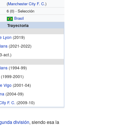
(
Manchester City F. C.
)
6 (0) - Selección
Brasil
Trayectoria
e Lyon
(2019)
hians
(2021-2022)
-act.)
hians
(1994-99)
(1999-2001)
de Vigo
(2001-04)
ona
(2004-09)
ity F. C.
(2009-10)
unda división
, siendo esa la