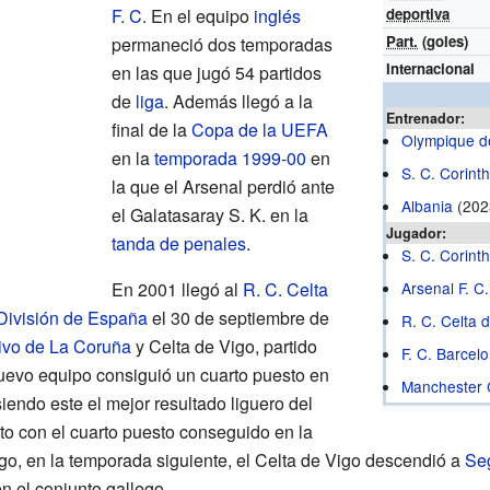
F. C
. En el equipo
inglés
deportiva
Part.
(goles)
permaneció dos temporadas
Internacional
en las que jugó 54 partidos
de
liga
. Además llegó a la
Entrenador:
final de la
Copa de la UEFA
Olympique d
en la
temporada 1999-00
en
S. C. Corint
la que el Arsenal perdió ante
Albania
(2023
el Galatasaray S. K. en la
Jugador:
tanda de penales
.
S. C. Corint
En 2001 llegó al
R. C. Celta
Arsenal F. C.
División de España
el 30 de septiembre de
R. C. Celta 
ivo de La Coruña
y Celta de Vigo, partido
F. C. Barcel
uevo equipo consiguió un cuarto puesto en
Manchester C
endo este el mejor resultado liguero del
nto con el cuarto puesto conseguido en la
o, en la temporada siguiente, el Celta de Vigo descendió a
Seg
n el conjunto gallego.