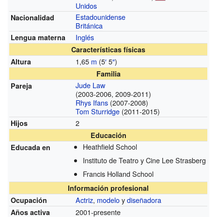
Unidos
Estadounidense
Nacionalidad
Británica
Inglés
Lengua materna
Características físicas
1,65
m
(5
′
5
″
)
Altura
Familia
Jude Law
Pareja
(2003-2006, 2009-2011)
Rhys Ifans
(2007-2008)
Tom Sturridge
(2011-2015)
2
Hijos
Educación
Heathfield School
Educada en
Instituto de Teatro y Cine Lee Strasberg
Francis Holland School
Información profesional
Actriz
,
modelo
y
diseñadora
Ocupación
2001-presente
Años activa