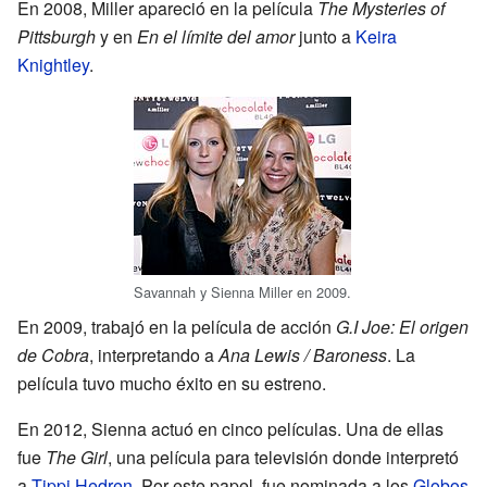
En 2008, Miller apareció en la película
The Mysteries of
Pittsburgh
y en
En el límite del amor
junto a
Keira
Knightley
.
Savannah y Sienna Miller en 2009.
En 2009, trabajó en la película de acción
G.I Joe: El origen
de Cobra
, interpretando a
Ana Lewis / Baroness
. La
película tuvo mucho éxito en su estreno.
En 2012, Sienna actuó en cinco películas. Una de ellas
fue
The Girl
, una película para televisión donde interpretó
a
Tippi Hedren
. Por este papel, fue nominada a los
Globos