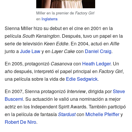
Miller en la premier de
Factory Girl
en
Inglaterra
Sienna Miller hizo su debut en el cine en 2001 en la
película
South Kensington
. Después, tuvo un papel en la
serie de televisión
Keen Eddie
. En 2004, actuó en
Alfie
junto a
Jude Law
y en
Layer Cake
con
Daniel Craig
.
En 2005, protagonizó
Casanova
con
Heath Ledger
. Un
año después, interpretó el papel principal en
Factory Girl
,
una película sobre la vida de
Edie Sedgwick
.
En 2007, Sienna protagonizó
Interview
, dirigida por
Steve
Buscemi
. Su actuación le valió una nominación a mejor
actriz en los Independent Spirit Awards. También participó
en la película de fantasía
Stardust
con
Michelle Pfeiffer
y
Robert De Niro
.