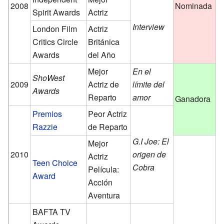
2008
Nominada
Spirit Awards
Actriz
Interview
London Film
Actriz
Critics Circle
Británica
Awards
del Año
Mejor
En el
ShoWest
2009
Actriz de
límite del
Awards
Reparto
amor
Ganadora
Premios
Peor Actriz
Razzie
de Reparto
G.I Joe: El
Mejor
2010
origen de
Actriz
Teen Choice
Cobra
Película:
N
Award
Acción
Aventura
BAFTA TV