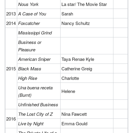
Nous York
La star/ The Movie Star
2013
A Case of You
Sarah
2014
Foxcatcher
Nancy Schultz
Mississippi Grind
Business or
Pleasure
American Sniper
Taya Renae Kyle
2015
Black Mass
Catherine Greig
High Rise
Charlotte
Una buena receta
Helene
(Burnt)
Unfinished Business
The Lost City of Z
Nina Fawcett
2016
Live by Night
Emma Gould
The Private Life of a