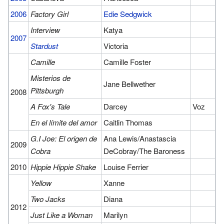
2006
Factory Girl
Edie Sedgwick
Interview
Katya
2007
Stardust
Victoria
Camille
Camille Foster
Misterios de
Jane Bellwether
Pittsburgh
2008
A Fox's Tale
Darcey
Voz
En el límite del amor
Caitlin Thomas
G.I Joe: El origen de
Ana Lewis/Anastascia
2009
Cobra
DeCobray/The Baroness
2010
Hippie Hippie Shake
Louise Ferrier
Yellow
Xanne
Two Jacks
Diana
2012
Just Like a Woman
Marilyn