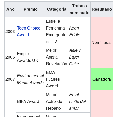
Trabajo
Año
Premio
Categoría
Resultado
nominado
Estrella
Teen Choice
Femenina
Keen
2003
Award
Emergente
Eddie
de TV
Nominada
Mejor
Alfie
y
Empire
2005
Artista
Layer
Awards UK
Revelación
Cake
EMA
Environmental
2007
Futures
Ganadora
Media Awards
Award
Mejor
En el
BIFA Award
Actriz de
límite del
Reparto
amor
Independent
Mejor