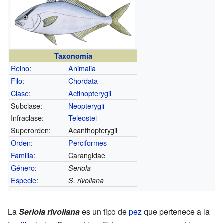
Taxonomía
Reino
:
Animalia
Filo
:
Chordata
Clase
:
Actinopterygii
Subclase:
Neopterygii
Infraclase:
Teleostei
Superorden:
Acanthopterygii
Orden
:
Perciformes
Familia
:
Carangidae
Género
:
Seriola
Especie
:
S. rivoliana
La
Seriola rivoliana
es un tipo de
pez
que pertenece a la