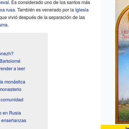
eval
. Es considerado uno de los santos más
oxa rusa
. También es venerado por la
Iglesia
rque vivió después de la separación de las
isma
.
onezh?
 Bartolomé
ender a leer
da monástica
monasterio
a comunidad
io en Rusia
s enseñanzas
I