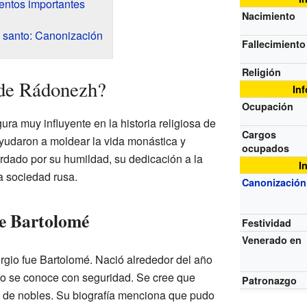
ntos importantes
Nacimiento
santo: Canonización
Fallecimiento
Religión
 de Rádonezh?
In
Ocupación
ra muy influyente en la historia religiosa de
Cargos
yudaron a moldear la vida monástica y
ocupados
ordado por su humildad, su dedicación a la
I
la sociedad rusa.
Canonización
de Bartolomé
Festividad
Venerado en
gio fue Bartolomé. Nació alrededor del año
no se conoce con seguridad. Se cree que
Patronazgo
ia de nobles. Su biografía menciona que pudo