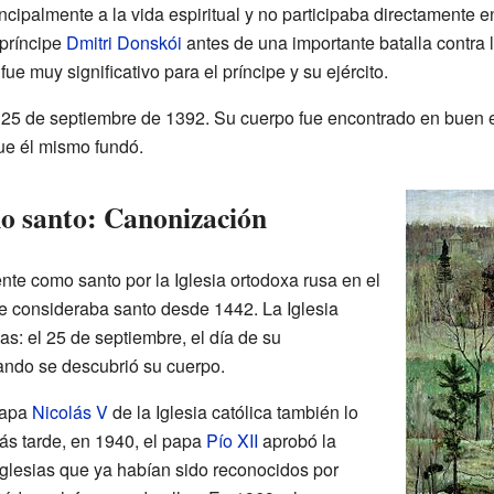
ipalmente a la vida espiritual y no participaba directamente en l
 príncipe
Dmitri Donskói
antes de una importante batalla contra lo
fue muy significativo para el príncipe y su ejército.
 25 de septiembre de 1392. Su cuerpo fue encontrado en buen 
que él mismo fundó.
o santo: Canonización
nte como santo por la Iglesia ortodoxa rusa en el
e consideraba santo desde 1442. La Iglesia
as: el 25 de septiembre, el día de su
cuando se descubrió su cuerpo.
papa
Nicolás V
de la Iglesia católica también lo
Más tarde, en 1940, el papa
Pío XII
aprobó la
iglesias que ya habían sido reconocidos por