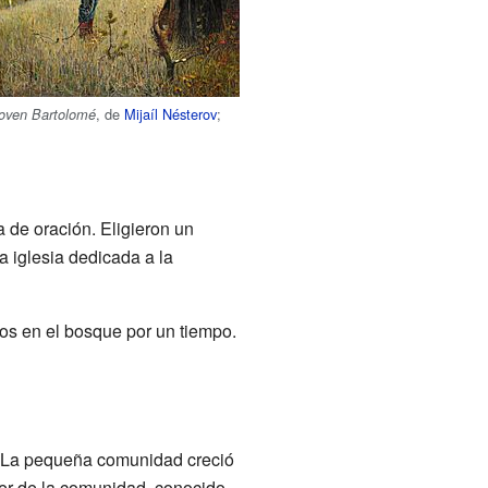
, de
Mijaíl Nésterov
;
 joven Bartolomé
 de oración. Eligieron un
 iglesia dedicada a la
os en el bosque por un tiempo.
o. La pequeña comunidad creció
der de la comunidad, conocido