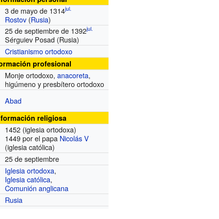
jul.
3 de mayo de 1314
Rostov
(
Rusia
)
jul.
25 de septiembre de 1392
Sérguiev Posad (Rusia)
Cristianismo ortodoxo
formación profesional
Monje ortodoxo,
anacoreta
,
higúmeno y presbítero ortodoxo
Abad
nformación religiosa
1452
(iglesia ortodoxa)
1449 por el papa
Nicolás V
(iglesia católica)
25 de septiembre
Iglesia ortodoxa
,
Iglesia católica
,
Comunión anglicana
Rusia