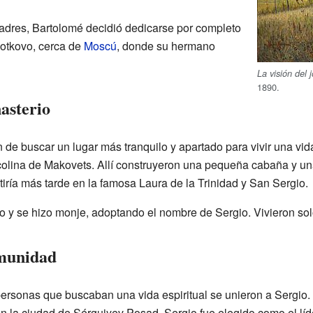
adres, Bartolomé decidió dedicarse por completo
Jotkovo, cerca de
Moscú
, donde su hermano
La visión del
1890.
asterio
de buscar un lugar más tranquilo y apartado para vivir una vida
olina de Makovets. Allí construyeron una pequeña cabaña y una
rtiría más tarde en la famosa Laura de la Trinidad y San Sergio.
 y se hizo monje, adoptando el nombre de Sergio. Vivieron sol
omunidad
personas que buscaban una vida espiritual se unieron a Sergi
 en la ciudad de Sérguiyev Posad. Sergio fue elegido como el lí