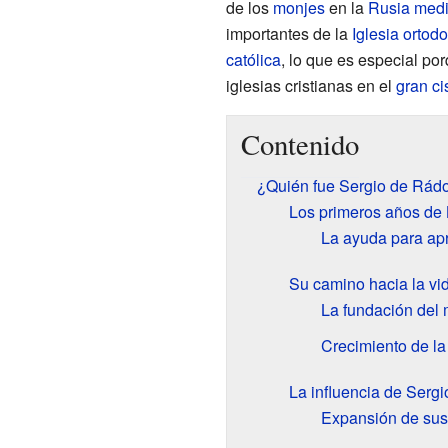
de los
monjes
en la
Rusia
medi
importantes de la
Iglesia ortod
católica
, lo que es especial po
iglesias cristianas en el
gran c
Contenido
¿Quién fue Sergio de Rád
Los primeros años de
La ayuda para apr
Su camino hacia la vi
La fundación del 
Crecimiento de l
La influencia de Serg
Expansión de su