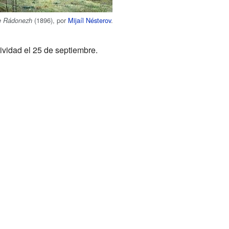
(1896), por
Mijaíl Nésterov
.
e Rádonezh
ividad el 25 de septiembre.