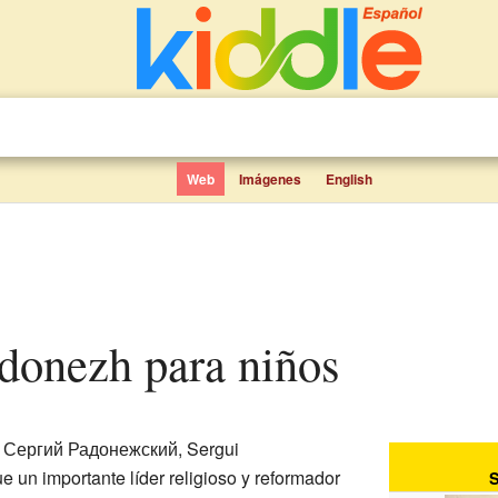
Web
Imágenes
English
ádonezh para niños
: Сергий Радонежский, Sergui
e un importante líder religioso y reformador