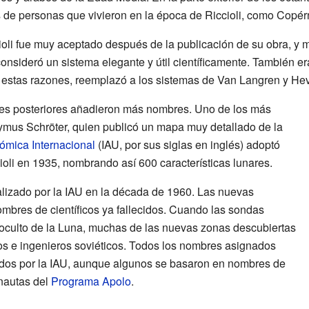
 de personas que vivieron en la época de Riccioli, como Copérn
ioli fue muy aceptado después de la publicación de su obra, y
onsideró un sistema elegante y útil científicamente. También e
 estas razones, reemplazó a los sistemas de Van Langren y Hev
res posteriores añadieron más nombres. Uno de los más
ymus Schröter, quien publicó un mapa muy detallado de la
ómica Internacional
(IAU, por sus siglas en inglés) adoptó
ioli en 1935, nombrando así 600 características lunares.
alizado por la IAU en la década de 1960. Las nuevas
ombres de científicos ya fallecidos. Cuando las sondas
o oculto de la Luna, muchas de las nuevas zonas descubiertas
cos e ingenieros soviéticos. Todos los nombres asignados
dos por la IAU, aunque algunos se basaron en nombres de
nautas del
Programa Apolo
.