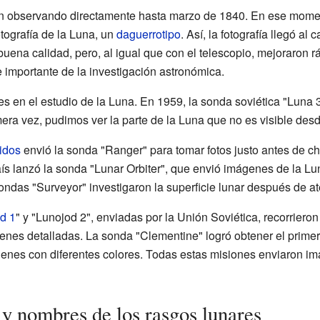
n observando directamente hasta marzo de 1840. En ese momen
tografía de la Luna, un
daguerrotipo
. Así, la fotografía llegó al
uena calidad, pero, al igual que con el telescopio, mejoraron 
te importante de la investigación astronómica.
s en el estudio de la Luna. En 1959, la sonda soviética "Luna 3"
mera vez, pudimos ver la parte de la Luna que no es visible desd
idos
envió la sonda "Ranger" para tomar fotos justo antes de cho
s lanzó la sonda "Lunar Orbiter", que envió imágenes de la Lun
ndas "Surveyor" investigaron la superficie lunar después de at
d 1
" y "Lunojod 2", enviadas por la Unión Soviética, recorrieron
genes detalladas. La sonda "Clementine" logró obtener el prime
genes con diferentes colores. Todas estas misiones enviaron i
y nombres de los rasgos lunares