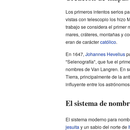
Los primeros intentos serios pa
vistas con telescopio los hizo 
trabajo se considera el primer 
mares, cráteres, montañas y co
eran de carácter
católico
.
En 1647,
Johannes Hevelius
pu
"Selenografía", que fue el prime
nombres de Van Langren. En su
Tierra, principalmente de la an
influyente entre los astrónomos
El sistema de nomb
El sistema moderno para nombra
jesuita
y un sabio del norte de
I