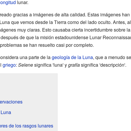
longitud
lunar.
reado gracias a imágenes de alta calidad. Estas imágenes han
a Luna que vemos desde la Tierra como del lado oculto. Antes, 
imágenes muy claras. Esto causaba cierta incertidumbre sobre l
, después de que la misión estadounidense Lunar Reconnaissan
s problemas se han resuelto casi por completo.
considera una parte de la
geología de la Luna
, que a menudo se 
el
griego
:
Selene
significa 'luna' y
grafía
significa 'descripción'.
ervaciones
a Luna
es de los rasgos lunares