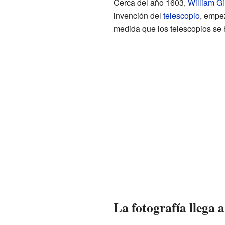
Cerca del año 1603,
William Gi
invención del
telescopio
, empe
medida que los telescopios se 
La fotografía llega 