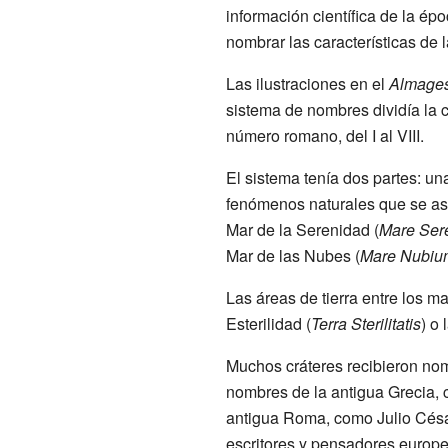
información científica de la ép
nombrar las características de 
Las ilustraciones en el
Almage
sistema de nombres dividía la c
número romano, del I al VIII.
El sistema tenía dos partes: un
fenómenos naturales que se aso
Mar de la Serenidad (
Mare Sere
Mar de las Nubes (
Mare Nubiu
Las áreas de tierra entre los m
Esterilidad (
Terra Sterilitatis
) o 
Muchos cráteres recibieron nomb
nombres de la antigua Grecia,
antigua Roma, como Julio César.
escritores y pensadores europeo