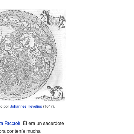
do por
Johannes Hevelius
(1647).
a Riccioli
. Él era un sacerdote
bra contenía mucha