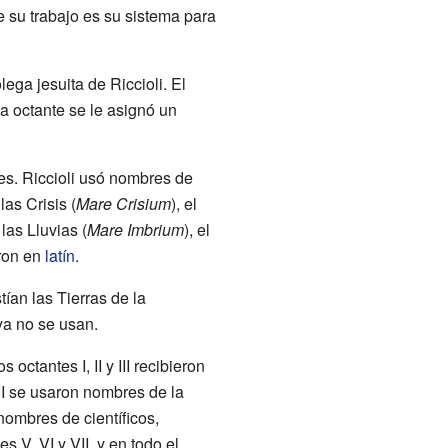
e su trabajo es su sistema para
olega jesuita de Riccioli. El
a octante se le asignó un
res. Riccioli usó nombres de
as Crisis (
Mare Crisium
), el
 las Lluvias (
Mare Imbrium
), el
ron en
latín
.
ían las Tierras de la
ya no se usan.
ctantes I, II y III recibieron
VI se usaron nombres de la
nombres de científicos,
 V, VI y VII, y en todo el