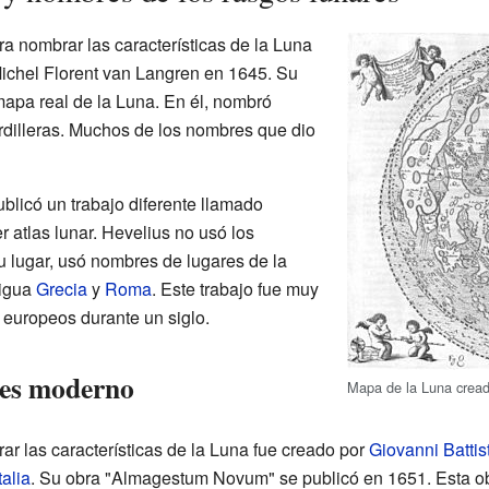
ra nombrar las características de la Luna
Michel Florent van Langren en 1645. Su
mapa real de la Luna. En él, nombró
rdilleras. Muchos de los nombres que dio
blicó un trabajo diferente llamado
r atlas lunar. Hevelius no usó los
 lugar, usó nombres de lugares de la
tigua
Grecia
y
Roma
. Este trabajo fue muy
 europeos durante un siglo.
res moderno
Mapa de la Luna crea
r las características de la Luna fue creado por
Giovanni Battist
talia
. Su obra "Almagestum Novum" se publicó en 1651. Esta o