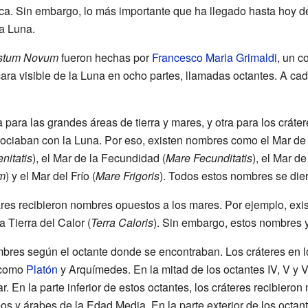
oca. Sin embargo, lo más importante que ha llegado hasta hoy d
la Luna.
stum Novum
fueron hechas por
Francesco Maria Grimaldi
, un c
ara visible de la Luna en ocho partes, llamadas octantes. A cad
a para las grandes áreas de tierra y mares, y otra para los cráte
ciaban con la Luna. Por eso, existen nombres como el Mar de l
nitatis
), el Mar de la Fecundidad (
Mare Fecunditatis
), el Mar de
m
) y el Mar del Frío (
Mare Frigoris
). Todos estos nombres se die
ares recibieron nombres opuestos a los mares. Por ejemplo, exist
la Tierra del Calor (
Terra Caloris
). Sin embargo, estos nombres 
res según el octante donde se encontraban. Los cráteres en los o
 como
Platón
y Arquímedes. En la mitad de los octantes IV, V y 
 En la parte inferior de estos octantes, los cráteres recibieron 
s y árabes de la Edad Media. En la parte exterior de los octantes