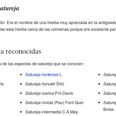
atureja
atín. Era el nombre de una hierba muy apreciada en la antigüeda
ar esta hierba cerca de las colmenas porque era excelente par
ja reconocidas
as de las especies de satureja que se conocen:
Satureja hortensis
L.
Sature
is
Satureja horvatii
Šilić
Saturej
Satureja icarica
P.H.Davis
Saturej
Satureja innota
(Pau) Font Quer
Sature
Boiss.
Satureja intermedia
C.A.Mey.