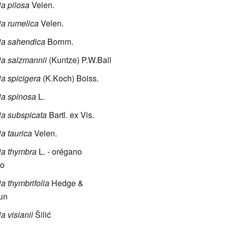
ja pilosa
Velen.
ja rumelica
Velen.
ja sahendica
Bornm.
ja salzmannii
(Kuntze) P.W.Ball
ja spicigera
(K.Koch) Boiss.
ja spinosa
L.
ja subspicata
Bartl. ex Vis.
ja taurica
Velen.
ja thymbra
L. - orégano
no
ja thymbrifolia
Hedge &
un
a visianii
Šilić