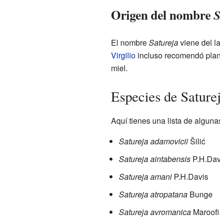
Origen del nombre
S
El nombre
Satureja
viene del l
Virgilio
incluso recomendó plant
miel.
Especies de Sature
Aquí tienes una lista de algun
Satureja adamovicii
Šilić
Satureja aintabensis
P.H.Dav
Satureja amani
P.H.Davis
Satureja atropatana
Bunge
Satureja avromanica
Maroofi