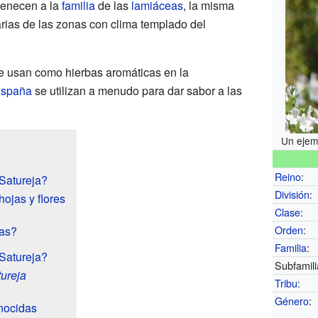
tenecen a la
familia
de las
lamiáceas
, la misma
arias de las zonas con clima templado del
e usan como hierbas aromáticas en la
spaña
se utilizan a menudo para dar sabor a las
Un ejem
Reino
:
Satureja?
División
:
hojas y flores
Clase
:
Orden
:
jas?
Familia
:
 Satureja?
Subfamili
ureja
Tribu
:
Género
:
nocidas