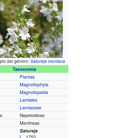
plo del género:
Satureja montana
Taxonomía
Plantae
Magnoliophyta
Magnoliopsida
Lamiales
Lamiaceae
a:
Nepetoideae
Mentheae
Satureja
L.
, 1753