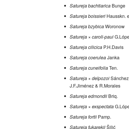
Satureja bachtiarica
Bunge
Satureja boissieri
Hausskn. e
Satureja bzybica
Woronow
Satureja × caroli-paui
G.Lóp
Satureja cilicica
P.H.Davis
Satureja coerulea
Janka
Satureja cuneifolia
Ten.
Satureja × delpozoi
Sánchez
J.F.Jiménez & R.Morales
Satureja edmondii
Briq.
Satureja × exspectata
G.Lóp
Satureja fortii
Pamp.
Satureja fukarekii
Šilić