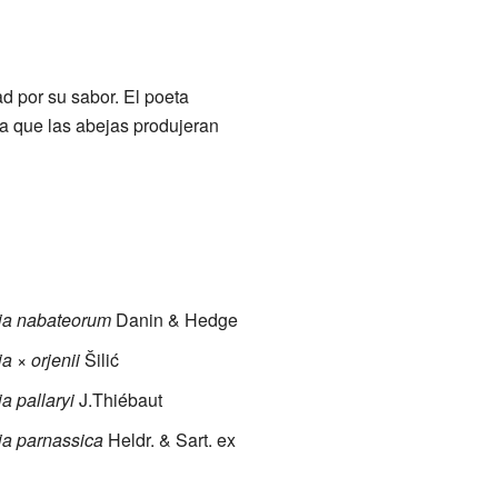
d por su sabor. El poeta
a que las abejas produjeran
ja nabateorum
Danin & Hedge
a × orjenii
Šilić
a pallaryi
J.Thiébaut
ja parnassica
Heldr. & Sart. ex