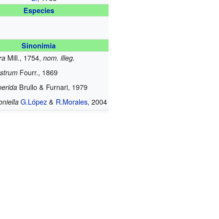
Especies
Sinonimia
Mill., 1754,
ra
nom. illeg.
Fourr., 1869
astrum
Brullo & Furnari, 1979
erida
G.López
&
R.Morales
, 2004
niella