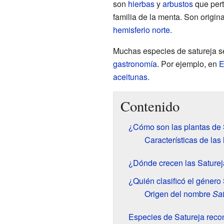
son
hierbas
y
arbustos
que per
familia de la menta. Son origin
hemisferio norte
.
Muchas especies de satureja s
gastronomía
. Por ejemplo, en
E
aceitunas
.
Contenido
¿Cómo son las plantas de 
Características de las 
¿Dónde crecen las Sature
¿Quién clasificó el género
Origen del nombre
Sat
Especies de Satureja reco