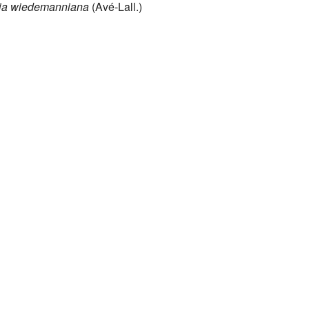
ja wiedemanniana
(Avé-Lall.)