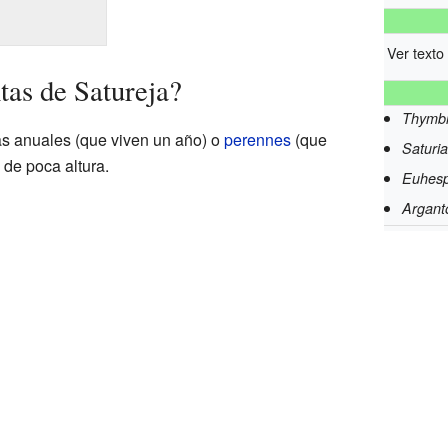
Ver texto
tas de Satureja?
Thymb
as anuales (que viven un año) o
perennes
(que
Saturi
 de poca altura.
Euhesp
Arganto