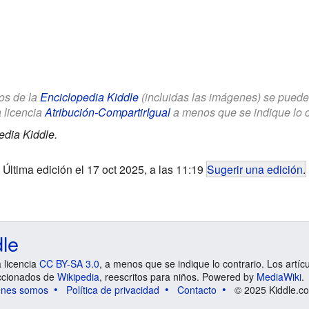
los de la
Enciclopedia Kiddle
(incluidas las imágenes) se puede u
a licencia
Atribución-CompartirIgual
a menos que se indique lo con
edia Kiddle.
Última edición el 17 oct 2025, a las 11:19
Sugerir una edición
.
dle
a licencia
CC BY-SA 3.0
, a menos que se indique lo contrario. Los artíc
ccionados de
Wikipedia
, reescritos para niños. Powered by
MediaWiki
.
énes somos
Política de privacidad
Contacto
© 2025 Kiddle.co