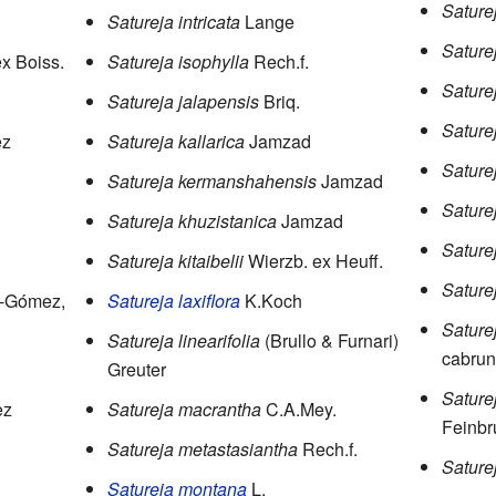
Sature
Satureja intricata
Lange
Sature
x Boiss.
Satureja isophylla
Rech.f.
Sature
Satureja jalapensis
Briq.
Sature
ez
Satureja kallarica
Jamzad
Sature
Satureja kermanshahensis
Jamzad
Sature
Satureja khuzistanica
Jamzad
Sature
Satureja kitaibelii
Wierzb. ex Heuff.
Sature
-Gómez,
Satureja laxiflora
K.Koch
Sature
Satureja linearifolia
(Brullo & Furnari)
cabru
Greuter
Sature
ez
Satureja macrantha
C.A.Mey.
Feinbr
Satureja metastasiantha
Rech.f.
Saturej
Satureja montana
L.