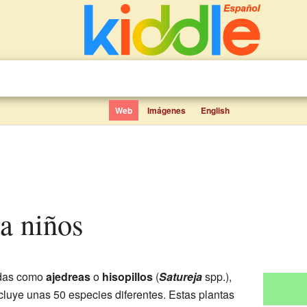
Web
Imágenes
English
ra niños
idas como
ajedreas
o
hisopillos
(
Satureja
spp.),
cluye unas 50 especies diferentes. Estas plantas