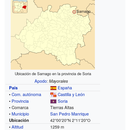
Sarnago
Ubicación de Sarnago en la provincia de Soria
Apodo
:
Mayorales
España
País
•
Com. autónoma
Castilla y León
•
Provincia
Soria
• Comarca
Tierras Altas
•
Municipio
San Pedro Manrique
Ubicación
42°00′20″N
2°11′20″O
•
Altitud
1259 m