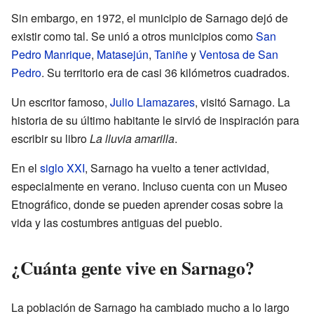
Sin embargo, en 1972, el municipio de Sarnago dejó de
existir como tal. Se unió a otros municipios como
San
Pedro Manrique
,
Matasejún
,
Taniñe
y
Ventosa de San
Pedro
. Su territorio era de casi 36 kilómetros cuadrados.
Un escritor famoso,
Julio Llamazares
, visitó Sarnago. La
historia de su último habitante le sirvió de inspiración para
escribir su libro
La lluvia amarilla
.
En el
siglo XXI
, Sarnago ha vuelto a tener actividad,
especialmente en verano. Incluso cuenta con un Museo
Etnográfico, donde se pueden aprender cosas sobre la
vida y las costumbres antiguas del pueblo.
¿Cuánta gente vive en Sarnago?
La población de Sarnago ha cambiado mucho a lo largo