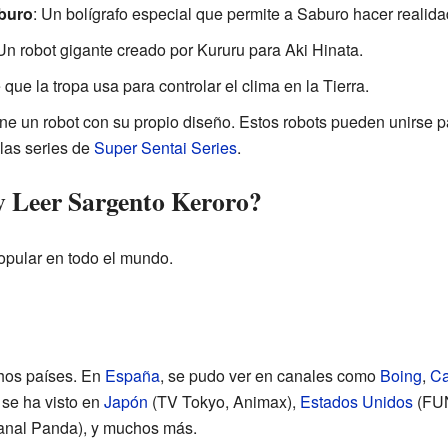
aburo
: Un bolígrafo especial que permite a Saburo hacer realida
 Un robot gigante creado por Kururu para Aki Hinata.
e que la tropa usa para controlar el clima en la Tierra.
ene un robot con su propio diseño. Estos robots pueden unirse
las series de
Super Sentai Series
.
y Leer Sargento Keroro?
pular en todo el mundo.
hos países. En
España
, se pudo ver en canales como
Boing
,
Ca
se ha visto en
Japón
(TV Tokyo, Animax),
Estados Unidos
(FUN
nal Panda), y muchos más.