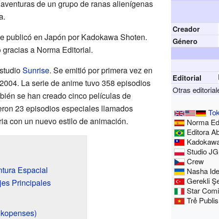
s aventuras de un grupo de ranas alienígenas
a.
Creador
e publicó en Japón por Kadokawa Shoten.
Género
 gracias a Norma Editorial.
estudio
Sunrise
. Se emitió por primera vez en
Editorial
2004. La serie de anime tuvo 358 episodios
Otras editorial
mbién se han creado cinco películas de
ieron 23 episodios especiales llamados
To
ria con un nuevo estilo de animación.
Norma Edi
Editora Ab
Kadokawa
Studio JG
Crew
tura Espacial
Nasha Id
Gerekli Şe
es Principales
Star Com
Trẻ Publi
kopenses)