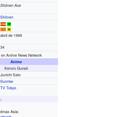
Shōnen Ace
Shōnen
abril de 1999
34
en Anime News Network
Anime
Keroro Gunsō
Junichi Sato
Sunrise
TV Tokyo
:
imax Asia
Network