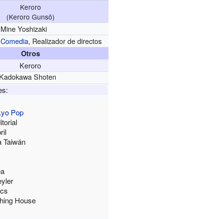
Keroro
(Keroro Gunsō)
Mine Yoshizaki
Comedia
, Realizador de directos
Otros
Keroro
Kadokawa Shoten
es:
kyo Pop
torial
ril
 Taiwán
ea
yler
ics
shing House