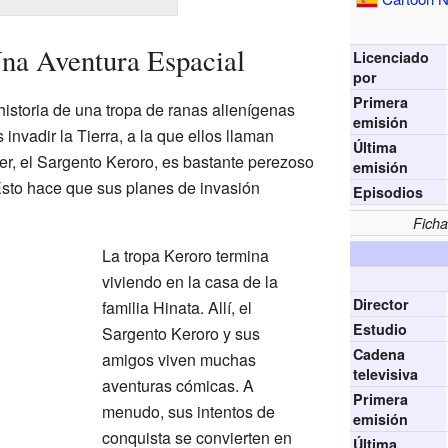
na Aventura Espacial
Licenciado
por
Primera
historia de una tropa de ranas alienígenas
emisión
invadir la Tierra, a la que ellos llaman
Última
er, el Sargento Keroro, es bastante perezoso
emisión
 Esto hace que sus planes de invasión
Episodios
Ficha
La tropa Keroro termina
viviendo en la casa de la
Director
familia Hinata. Allí, el
Estudio
Sargento Keroro y sus
Cadena
amigos viven muchas
televisiva
aventuras cómicas. A
Primera
menudo, sus intentos de
emisión
conquista se convierten en
Última