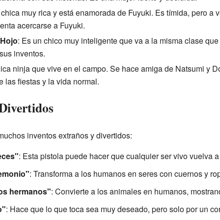
 chica muy rica y está enamorada de Fuyuki. Es tímida, pero a
tenta acercarse a Fuyuki.
 Hojo
: Es un chico muy inteligente que va a la misma clase que 
us inventos.
hica ninja que vive en el campo. Se hace amiga de Natsumi y D
las fiestas y la vida normal.
Divertidos
muchos inventos extraños y divertidos:
eces"
: Esta pistola puede hacer que cualquier ser vivo vuelva a
demonio"
: Transforma a los humanos en seres con cuernos y rop
mos hermanos"
: Convierte a los animales en humanos, mostran
o"
: Hace que lo que toca sea muy deseado, pero solo por un co