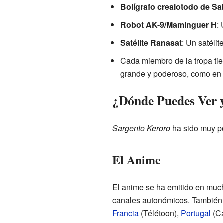
Bolígrafo crealotodo de S
Robot AK-9/Maminguer H
:
Satélite Ranasat
: Un satélit
Cada miembro de la tropa ti
grande y poderoso, como en 
¿Dónde Puedes Ver 
Sargento Keroro
ha sido muy po
El Anime
El anime se ha emitido en muc
canales autonómicos. También 
Francia
(Télétoon),
Portugal
(Ca