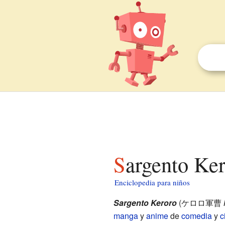
Sargento Ke
Enciclopedia para niños
Sargento Keroro
(
ケロロ軍曹
manga
y
anime
de
comedia
y
c