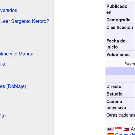
Publicado
vertidos
en
Demografía
Leer Sargento Keroro?
Clasificación
Fecha de
inicio
Anime y el Manga
Volúmenes
Ficha
as!
es (Doblaje)
Director
Estudio
Cadena
televisiva
Otras cadenas
ña)
An
Cartoon 