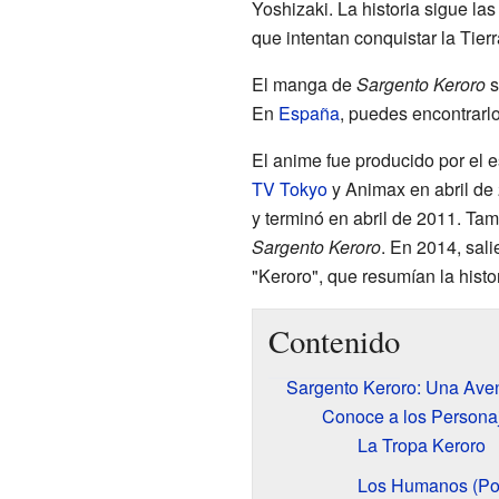
Yoshizaki. La historia sigue la
que intentan conquistar la Tierr
El manga de
Sargento Keroro
s
En
España
, puedes encontrarlo
El anime fue producido por el 
TV Tokyo
y Animax en abril de 
y terminó en abril de 2011. Ta
Sargento Keroro
. En 2014, sal
"Keroro", que resumían la histo
Contenido
Sargento Keroro: Una Aven
Conoce a los Personaj
La Tropa Keroro
Los Humanos (Po