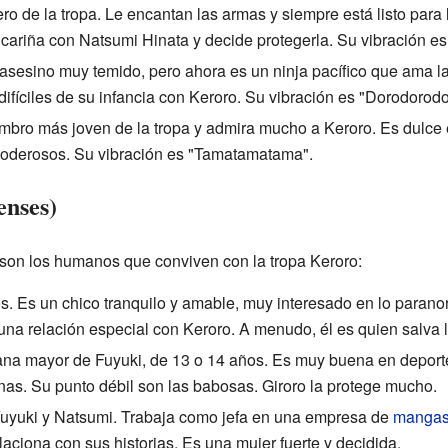
ero de la tropa. Le encantan las armas y siempre está listo para 
encariña con Natsumi Hinata y decide protegerla. Su vibración es 
 asesino muy temido, pero ahora es un ninja pacífico que ama la
fíciles de su infancia con Keroro. Su vibración es "Dorodorodo
embro más joven de la tropa y admira mucho a Keroro. Es dulce e
poderosos. Su vibración es "Tamatamatama".
nses)
 son los humanos que conviven con la tropa Keroro:
s. Es un chico tranquilo y amable, muy interesado en lo paranorm
na relación especial con Keroro. A menudo, él es quien salva la
ana mayor de Fuyuki, de 13 o 14 años. Es muy buena en deportes
nas. Su punto débil son las babosas. Giroro la protege mucho.
Fuyuki y Natsumi. Trabaja como jefa en una empresa de
manga
aciona con sus historias. Es una mujer fuerte y decidida.