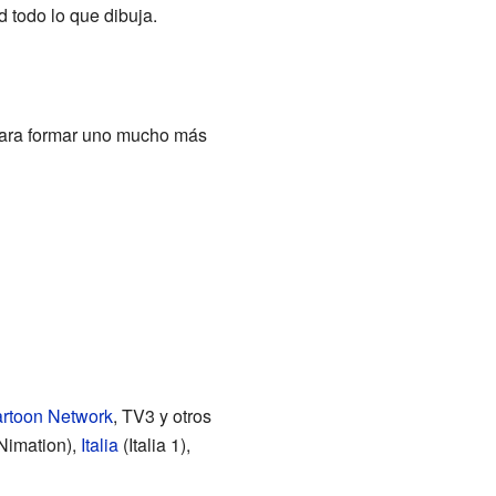
d todo lo que dibuja.
 para formar uno mucho más
rtoon Network
, TV3 y otros
imation),
Italia
(Italia 1),