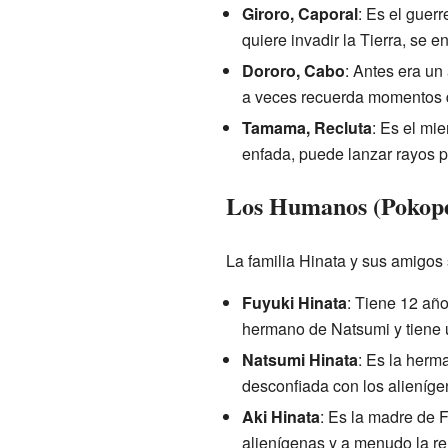
Giroro, Caporal
: Es el guerr
quiere invadir la Tierra, se 
Dororo, Cabo
: Antes era un
a veces recuerda momentos di
Tamama, Recluta
: Es el mi
enfada, puede lanzar rayos 
Los Humanos (Pokope
La familia Hinata y sus amigos
Fuyuki Hinata
: Tiene 12 año
hermano de Natsumi y tiene u
Natsumi Hinata
: Es la herm
desconfiada con los alieníge
Aki Hinata
: Es la madre de 
alienígenas y a menudo la rel