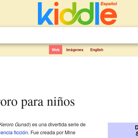
Web
Imágenes
English
roro para niños
Keroro Gunsō
)
es una divertida serie de
D
iencia ficción
. Fue creada por Mine