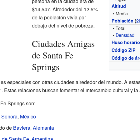
persona en la ciudad era de
Altitud
$14,547. Alrededor del 12.5%
• Media
de la población vivía por
Población
(
2
debajo del nivel de pobreza.
• Total
•
Densidad
Ciudades Amigas
Huso horari
Código ZIP
de Santa Fe
Código de ár
Springs
nes especiales con otras ciudades alrededor del mundo. A estas
 Estas relaciones buscan fomentar el intercambio cultural y la 
Fe Springs son:
e
Sonora
,
México
ado de
Baviera
,
Alemania
a de Santa Fe
,
Argentina