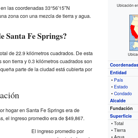
Ubicación e
 en las coordenadas 33°56′15″N
na zona con una mezcla de tierra y agua.
de Santa Fe Springs?
total de 22.9 kilómetros cuadrados. De esta
Ubica
 son tierra y 0.3 kilómetros cuadrados son
Coordenada
queña parte de la ciudad está cubierta por
Entidad
•
País
•
Estado
lación
•
Condado
Alcalde
Fundación
or hogar en Santa Fe Springs era de
Superficie
as, el ingreso promedio era de $49,867.
• Total
• Tierra
El ingreso promedio por
• Agua