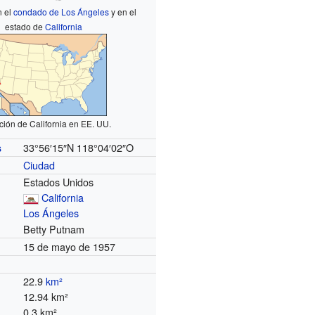
n el
condado de Los Ángeles
y en el
estado de
California
ción de California en EE. UU.
33°56′15″N
118°04′02″O
s
Ciudad
Estados Unidos
California
Los Ángeles
Betty Putnam
15 de mayo de 1957
22.9
km²
12.94 km²
0.3 km²