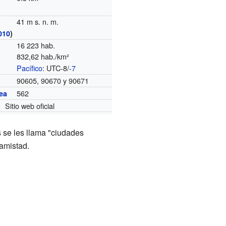
41 m s. n. m.
010
)
16 223 hab.
832,62 hab./km²
Pacífico
: UTC-8/
-7
o
90605, 90670 y 90671
562
ea
Sitio web oficial
 se les llama "ciudades
amistad.