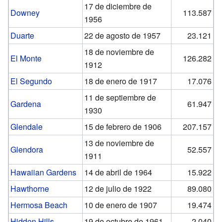
17 de diciembre de
Downey
113.587
1956
Duarte
22 de agosto de 1957
23.121
18 de noviembre de
El Monte
126.282
1912
El Segundo
18 de enero de 1917
17.076
11 de septiembre de
Gardena
61.947
1930
Glendale
15 de febrero de 1906
207.157
13 de noviembre de
Glendora
52.557
1911
Hawaiian Gardens
14 de abril de 1964
15.922
Hawthorne
12 de julio de 1922
89.080
Hermosa Beach
10 de enero de 1907
19.474
Hidden Hills
19 de octubre de 1961
2.040