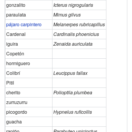
gonzalito
Icterus nigrogularis
paraulata
Mimus gilvus
pájaro carpintero
Melanerpes rubricapillus
Cardenal
Cardinalis phoenicius
iguira
Zenaida auriculata
Copetón
hormiguero
Colibrí
Leucippus fallax
Pitil
cherito
Polioptila plumbea
zurruzurru
picogordo
Hypnelus ruficollis
guacha
rapiño
Parabuteo unicinctus