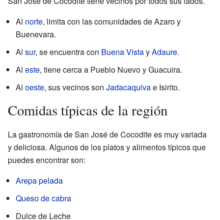
San José de Cocodite tiene vecinos por todos sus lados.
Al
norte
, limita con las comunidades de Azaro y
Buenevara.
Al
sur
, se encuentra con
Buena Vista
y
Adaure
.
Al
este
, tiene cerca a Pueblo Nuevo y Guacuira.
Al
oeste
, sus vecinos son
Jadacaquiva
e Isirito.
Comidas típicas de la región
La gastronomía de San José de Cocodite es muy variada
y deliciosa. Algunos de los platos y alimentos típicos que
puedes encontrar son:
Arepa pelada
Queso de cabra
Dulce de Leche