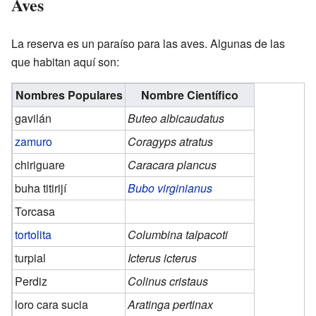
Aves
La reserva es un paraíso para las aves. Algunas de las
que habitan aquí son:
Nombres Populares
Nombre Científico
gavilán
Buteo albicaudatus
zamuro
Coragyps atratus
chiriguare
Caracara plancus
buha titirijí
Bubo virginianus
Torcasa
tortolita
Columbina talpacoti
turpial
Icterus icterus
Perdiz
Colinus cristaus
loro cara sucia
Aratinga pertinax