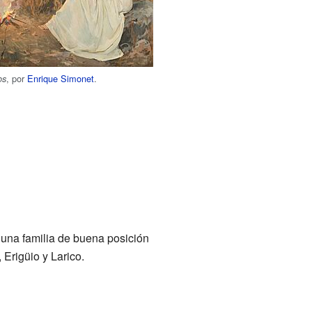
, por
Enrique Simonet
.
os
 una familia de buena posición
Erigüio y Larico.