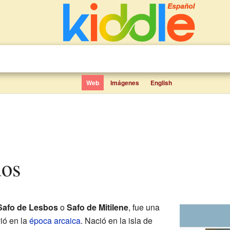
Web
Imágenes
English
ños
Safo de Lesbos
o
Safo de Mitilene
, fue una
ió en la
época arcaica
. Nació en la isla de