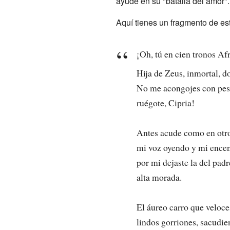
ayude en su "batalla del amor".
Aquí tienes un fragmento de e
¡Oh, tú en cien tronos Afr
Hija de Zeus, inmortal, d
No me acongojes con pes
ruégote, Cipria!
Antes acude como en otro
mi voz oyendo y mi ence
por mi dejaste la del pad
alta morada.
El áureo carro que veloce
lindos gorriones, sacudien