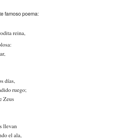
ste famoso poema:
odita reina,
olosa:
ar,
s días,
ndido ruego;
re Zeus
s llevan
do el ala,