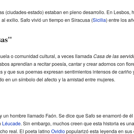
as (ciudades-estado) estaban en pleno desarrollo. En Lesbos, 
 al exilio. Safo vivió un tiempo en Siracusa (
Sicilia
) entre los a
sas"
cuela o comunidad cultural, a veces llamada
Casa de las servid
sbos aprendían a recitar poesía, cantar y crear adornos con flor
s y que sus poemas expresan sentimientos intensos de cariño y
do en un símbolo del afecto y la amistad entre mujeres.
y un hombre llamado Faón. Se dice que Safo se enamoró de él y
n
Léucade
. Sin embargo, muchos creen que esta historia es un
ho real. El poeta latino
Ovidio
popularizó esta leyenda en sus e