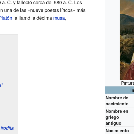
a. C. y falleció cerca del 580 a. C. Los
on una de las «nueve poetas líricos» más
Platón
la llamó la décima
musa
,
Pintur
s"
I
Nombre de
nacimiento
Nombre en
griego
antiguo
frodita
Nacimiento