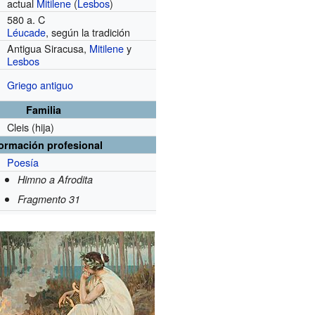
actual
Mitilene
(
Lesbos
)
580 a. C
Léucade
, según la tradición
Antigua Siracusa,
Mitilene
y
Lesbos
Griego antiguo
Familia
Cleis (hija)
formación profesional
Poesía
Himno a Afrodita
Fragmento 31