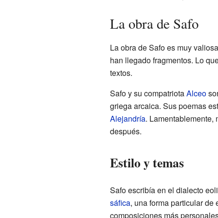
La obra de Safo
La obra de Safo es muy valios
han llegado fragmentos. Lo qu
textos.
Safo y su compatriota
Alceo
son
griega arcaica. Sus poemas est
Alejandría
. Lamentablemente, m
después.
Estilo y temas
Safo escribía en el dialecto eo
sáfica
, una forma particular de
composiciones más personales