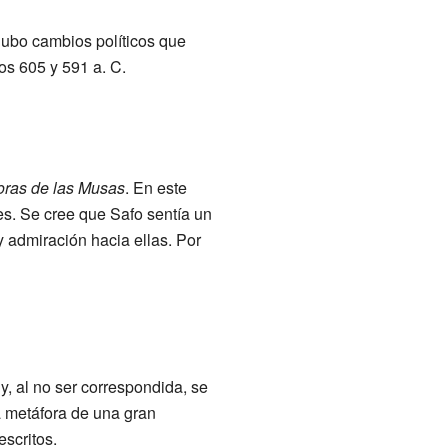
hubo cambios políticos que
ños 605 y 591 a. C.
oras de las Musas
. En este
es. Se cree que Safo sentía un
 admiración hacia ellas. Por
, al no ser correspondida, se
a metáfora de una gran
scritos.