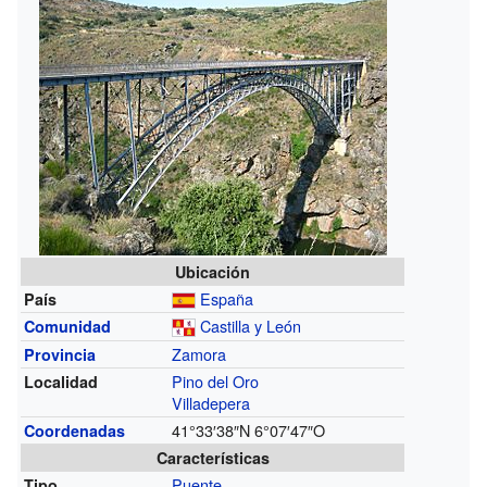
Ubicación
España
País
Castilla y León
Comunidad
Zamora
Provincia
Pino del Oro
Localidad
Villadepera
41°33′38″N
6°07′47″O
Coordenadas
Características
Puente
Tipo