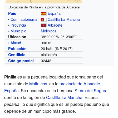
Ubicación de Pinilla en la provincia de Albacete
España
País
•
Com. autónoma
Castilla-La Mancha
•
Provincia
Albacete
•
Municipio
Molinicos
Ubicación
38°29′00″N
2°13′00″O
•
Altitud
990 m
20 hab.
Población
(INE 2017)
pinillero/a
Gentilicio
02448
Código postal
Pinilla
es una pequeña localidad que forma parte del
municipio de
Molinicos
, en la
provincia de Albacete
,
España
. Se encuentra en la hermosa
Sierra del Segura
,
dentro de la región de
Castilla-La Mancha
. Es una
pedanía
, lo que significa que es un pueblo pequeño que
depende de un municipio más grande.