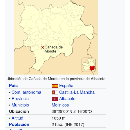
Cañada de
Morote
Ubicación de Cañada de Morote en la provincia de Albacete
España
País
•
Com. autónoma
Castilla-La Mancha
•
Provincia
Albacete
•
Municipio
Molinicos
Ubicación
38°29′00″N
2°16′00″O
•
Altitud
1050 m
2 hab.
Población
(INE 2017)