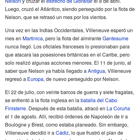
Nelson
y cruzar el
estrecho de Gibraltar
el 8 de abril.
Luego, cruzó el Atlántico, siendo perseguido por la flota de
Nelson, que se retrasó un mes por los vientos.
Una vez en las Indias Occidentales, Villeneuve esperó un
mes en
Martinica
, pero la flota del almirante
Ganteaume
nunca llegó. Los oficiales franceses lo presionaban para
que atacara las posesiones británicas en el Caribe, pero
solo realizó algunas acciones menores. El 11 de junio, al
saber que Nelson ya había llegado a
Antigua
, Villeneuve
regresó a
Europa
, de nuevo perseguido por Nelson.
El 22 de julio, con veinte barcos de guerra y siete fragatas,
se enfrentó a la flota inglesa en la
batalla del Cabo
Finisterre
. Después de esta batalla, atracó en
La Coruña
el 1 de agosto. Allí, recibió órdenes de Napoleón de ir a
Boulogne y Brest, como estaba planeado. Sin embargo,
Villeneuve decidió ir a
Cádiz
, lo que frustró el plan de