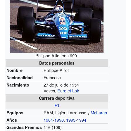
Philippe Alliot en 1990.
Datos personales
Philippe Alliot
Nombre
Francesa
Nacionalidad
27 de julio de 1954
Nacimiento
Voves,
Eure et Loir
Carrera deportiva
F1
RAM, Ligier, Larrousse y
McLaren
Equipos
1984
-
1990
,
1993
-
1994
Años
116 (109)
Grandes Premios