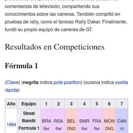
comentarista de televisión, compartiendo sus
conocimientos sobre las carreras. También compitió en
pruebas de rally, como el famoso Rally Dakar. Finalmente,
fundó su propio equipo de carreras de GT.
Resultados en Competiciones
Fórmula 1
(
Clave
) (
negrita
indica
pole position
) (
cursiva
indica
vuelta
rápida
)
Año
Equipo
1
2
3
4
5
6
7
Skoal
Bandit
BRA
RSA
BEL
SMR
FRA
MON
CAN
U
1984
Formula 1
Ret
Ret
DNQ
Ret
Ret
DNQ
10
R