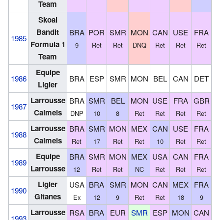
Team
Skoal
Bandit
BRA
POR
SMR
MON
CAN
USE
FRA
G
1985
Formula 1
9
Ret
Ret
DNQ
Ret
Ret
Ret
R
Team
Equipe
1986
BRA
ESP
SMR
MON
BEL
CAN
DET
F
Ligier
Larrousse
BRA
SMR
BEL
MON
USE
FRA
GBR
G
1987
Calmels
DNP
10
8
Ret
Ret
Ret
Ret
Larrousse
BRA
SMR
MON
MEX
CAN
USE
FRA
G
1988
Calmels
Ret
17
Ret
Ret
10
Ret
Ret
Equipe
BRA
SMR
MON
MEX
USA
CAN
FRA
G
1989
Larrousse
12
Ret
Ret
NC
Ret
Ret
Ret
R
Ligier
USA
BRA
SMR
MON
CAN
MEX
FRA
G
1990
Gitanes
Ex
12
9
Ret
Ret
18
9
Larrousse
RSA
BRA
EUR
SMR
ESP
MON
CAN
F
1993