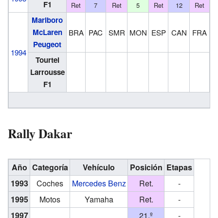
F1
Ret
7
Ret
5
Ret
12
Ret
Marlboro
McLaren
BRA
PAC
SMR
MON
ESP
CAN
FRA
G
Peugeot
1994
Tourtel
Larrousse
F1
Fu
Rally Dakar
Año
Categoría
Vehículo
Posición
Etapas
1993
Coches
Mercedes Benz
Ret.
-
1995
Motos
Yamaha
Ret.
-
1997
21.º
-