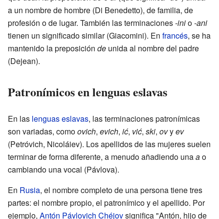
a un nombre de hombre (Di Benedetto), de familia, de
profesión o de lugar. También las terminaciones
-ini
o
-ani
tienen un significado similar (Giacomini). En
francés
, se ha
mantenido la preposición
de
unida al nombre del padre
(Dejean).
Patronímicos en lenguas eslavas
En las
lenguas eslavas
, las terminaciones patronímicas
son variadas, como
ovich
,
evich
,
ić
,
vić
,
ski
,
ov
y
ev
(Petróvich, Nicoláiev). Los apellidos de las mujeres suelen
terminar de forma diferente, a menudo añadiendo una
a
o
cambiando una vocal (Pávlova).
En
Rusia
, el nombre completo de una persona tiene tres
partes: el nombre propio, el patronímico y el apellido. Por
ejemplo,
Antón Pávlovich Chéjov
significa "Antón, hijo de