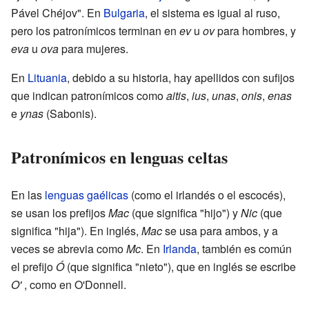
Pável Chéjov". En
Bulgaria
, el sistema es igual al ruso,
pero los patronímicos terminan en
ev
u
ov
para hombres, y
eva
u
ova
para mujeres.
En
Lituania
, debido a su historia, hay apellidos con sufijos
que indican patronímicos como
aitis
,
ius
,
unas
,
onis
,
enas
e
ynas
(Sabonis).
Patronímicos en lenguas celtas
En las
lenguas gaélicas
(como el irlandés o el escocés),
se usan los prefijos
Mac
(que significa "hijo") y
Nic
(que
significa "hija"). En inglés,
Mac
se usa para ambos, y a
veces se abrevia como
Mc
. En
Irlanda
, también es común
el prefijo
Ó
(que significa "nieto"), que en inglés se escribe
O'
, como en O'Donnell.