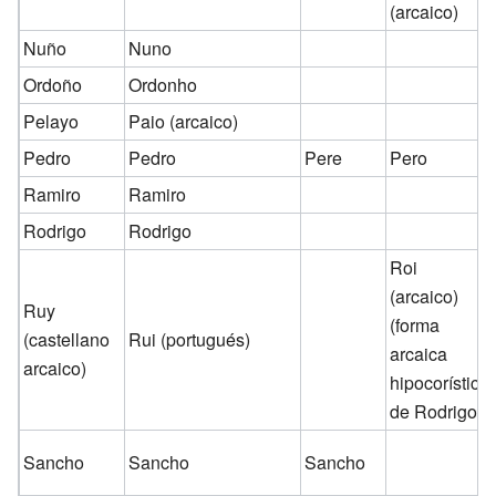
(arcaico)
Nuño
Nuno
Ordoño
Ordonho
Pelayo
Paio
(arcaico)
Pedro
Pedro
Pere
Pero
Ramiro
Ramiro
Rodrigo
Rodrigo
Roi
(arcaico)
Ruy
(forma
(castellano
Rui
(portugués)
arcaica
arcaico)
hipocorística
de Rodrigo)
Sancho
Sancho
Sancho