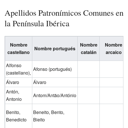
Apellidos Patronímicos Comunes en
la Península Ibérica
Nombre
Nombre
Nombre
Nombre portugués
castellano
catalán
arcaico
Alfonso
Afonso
(portugués)
(castellano)
,
Álvaro
Álvaro
Antón,
Antom/Antão/António
Antonio
Benito,
Beneito, Bento,
Benedicto
Bieito