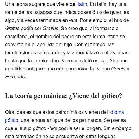
Una teoría sugiere que viene del
latín
. En latín, hay una
forma de las palabras que indica posesión o de quién es
algo, y a veces terminaba en
-ius
. Por ejemplo, el hijo de
Gratus
podía ser
Gratius
. Se cree que, al formarse el
castellano, el nombre del padre en esta forma latina se
convirtió en el apellido del hijo. Con el tiempo, las
terminaciones cambiaron, y la
z
reemplazó a otras letras,
hasta que la terminación
-iz
se convirtió en
-ez
. Algunos
apellidos antiguos que aún conservan la
-iz
son
Gomis
o
Ferrandiz
.
La teoría germánica: ¿Viene del gótico?
Otra idea es que estos patronímicos vienen del
idioma
gótico
, una lengua antigua de los germanos. Se piensa
que el sufijo gótico
-*iks
podría ser el origen. Sin embargo,
esta terminación no se encuentra en otras lenguas