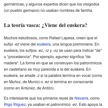
germánicas, y algunos expertos dicen que los visigodos
(un pueblo germano) no usaban nombres de familia.
La teoría vasca: ¿Viene del euskera?
Muchos estudiosos, como Rafael Lapesa, creen que el
sufijo
-ez
viene del
euskera
, una lengua prerromana. En
euskera, los sufijos
-ez
,
-iz
y
-oz
se usan para indicar "de"
o "procedencia". Por ejemplo,
egurrez
significa "de
madera". La forma en que se construyen los patronímicos
en castellano es muy parecida a la del euskera. En
euskera, se añade
-z
si la palabra termina en vocal (como
en Muñoz, de Munio) o
-ez
si termina en consonante
(como en Antúnez, de Antón).
Es interesante que los primeros reyes de
Navarra
, como
Íñigo Íñiguez
, ya usaban el patronímico
-ez
. Esto apoya la