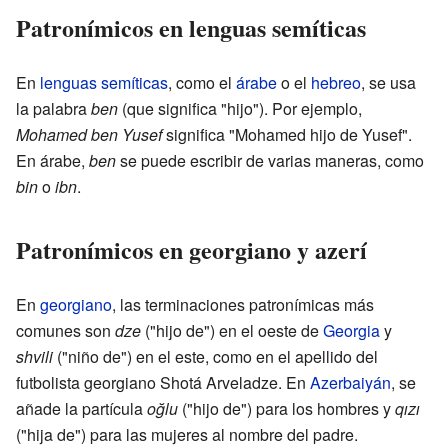
Patronímicos en lenguas semíticas
En
lenguas semíticas
, como el
árabe
o el
hebreo
, se usa
la palabra
ben
(que significa "hijo"). Por ejemplo,
Mohamed ben Yusef
significa "Mohamed hijo de Yusef".
En árabe,
ben
se puede escribir de varias maneras, como
bin
o
ibn
.
Patronímicos en georgiano y azerí
En
georgiano
, las terminaciones patronímicas más
comunes son
dze
("hijo de") en el oeste de
Georgia
y
shvili
("niño de") en el este, como en el apellido del
futbolista georgiano Shotá Arveladze. En
Azerbaiyán
, se
añade la partícula
oğlu
("hijo de") para los hombres y
qızı
("hija de") para las mujeres al nombre del padre.