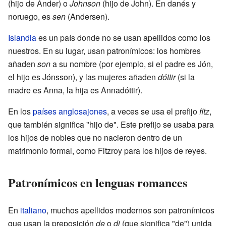
(hijo de Ander) o
Johnson
(hijo de John). En danés y
noruego, es
sen
(Andersen).
Islandia
es un país donde no se usan apellidos como los
nuestros. En su lugar, usan patronímicos: los hombres
añaden
son
a su nombre (por ejemplo, si el padre es Jón,
el hijo es Jónsson), y las mujeres añaden
dóttir
(si la
madre es Anna, la hija es Annadóttir).
En los
países anglosajones
, a veces se usa el prefijo
fitz
,
que también significa "hijo de". Este prefijo se usaba para
los hijos de nobles que no nacieron dentro de un
matrimonio formal, como Fitzroy para los hijos de reyes.
Patronímicos en lenguas romances
En
italiano
, muchos apellidos modernos son patronímicos
que usan la preposición
de
o
di
(que significa "de") unida