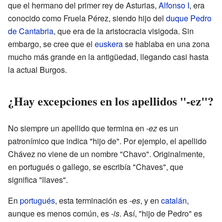
que el hermano del primer rey de Asturias,
Alfonso I
, era
conocido como Fruela Pérez, siendo hijo del
duque Pedro
de Cantabria
, que era de la aristocracia visigoda. Sin
embargo, se cree que el
euskera
se hablaba en una zona
mucho más grande en la antigüedad, llegando casi hasta
la actual Burgos.
¿Hay excepciones en los apellidos "-ez"?
No siempre un apellido que termina en
-ez
es un
patronímico que indica "hijo de". Por ejemplo, el apellido
Chávez no viene de un nombre "Chavo". Originalmente,
en portugués o gallego, se escribía "Chaves", que
significa "llaves".
En
portugués
, esta terminación es
-es
, y en
catalán
,
aunque es menos común, es
-is
. Así, "hijo de Pedro" es