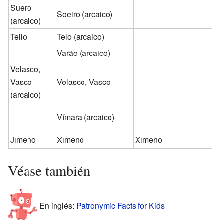
Suero
Soeiro
(arcaico)
(arcaico)
Tello
Telo
(arcaico)
Varão
(arcaico)
Velasco,
Vasco
Velasco, Vasco
(arcaico)
Vímara
(arcaico)
Jimeno
Ximeno
Ximeno
Véase también
En inglés:
Patronymic Facts for Kids