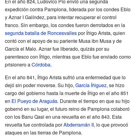
En el año 824, Ludovico Pío envió una segunda
expedición contra Pamplona, liderada por los condes Eblo
y Aznar I Galíndez, para intentar recuperar el control
franco. Sin embargo, los condes fueron derrotados en la
segunda batalla de Roncesvalles
por Íñigo Arista, quien
contó con el apoyo de su pariente Musa ibn Musa y de
García el Malo. Aznar fue liberado, quizás por su
parentesco con Íñigo, mientras que Eblo fue enviado como
prisionero a
Córdoba
.
En el año 841, Íñigo Arista sufrió una enfermedad que lo
dejó sin poder moverse. Su hijo,
García Íñiguez
, se hizo
cargo del gobierno hasta la muerte de Íñigo en el año 851
en
El Pueyo de Araguás
. Durante el tiempo en que su hijo
gobernó en su lugar, el futuro reino de Pamplona colaboró
con los Banu Qasi en una revuelta en el año 843. Esta
revuelta fue controlada por
Abderramán II
, lo que provocó
ataques en las tierras de Pamplona.