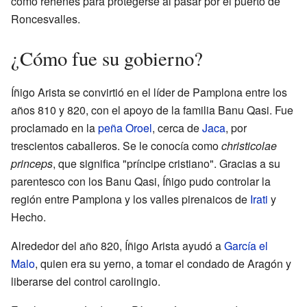
como rehenes para protegerse al pasar por el puerto de
Roncesvalles.
¿Cómo fue su gobierno?
Íñigo Arista se convirtió en el líder de Pamplona entre los
años 810 y 820, con el apoyo de la familia Banu Qasi. Fue
proclamado en la
peña Oroel
, cerca de
Jaca
, por
trescientos caballeros. Se le conocía como
christicolae
princeps
, que significa "príncipe cristiano". Gracias a su
parentesco con los Banu Qasi, Íñigo pudo controlar la
región entre Pamplona y los valles pirenaicos de
Irati
y
Hecho.
Alrededor del año 820, Íñigo Arista ayudó a
García el
Malo
, quien era su yerno, a tomar el condado de Aragón y
liberarse del control carolingio.