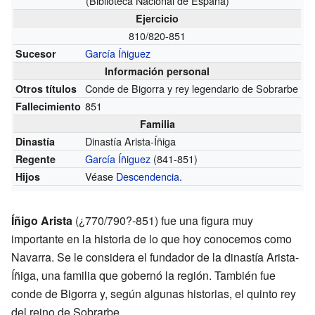
(Biblioteca Nacional de España)
Ejercicio
810/820-851
García Íñiguez
Sucesor
Información personal
Conde de Bigorra y rey legendario de Sobrarbe
Otros títulos
851
Fallecimiento
Familia
Dinastía Arista-Íñiga
Dinastía
García Íñiguez
(841-851)
Regente
Véase
Descendencia
.
Hijos
Íñigo Arista
(¿770/790?-851) fue una figura muy
importante en la historia de lo que hoy conocemos como
Navarra. Se le considera el fundador de la dinastía Arista-
Íñiga, una familia que gobernó la región. También fue
conde de Bigorra y, según algunas historias, el quinto rey
del reino de Sobrarbe.