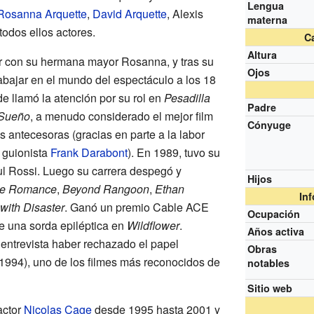
Lengua
Rosanna Arquette
,
David Arquette
, Alexis
materna
odos ellos actores.
Ca
Altura
vir con su hermana mayor Rosanna, y tras su
Ojos
abajar en el mundo del espectáculo a los 18
e llamó la atención por su rol en
Pesadilla
Padre
 Sueño
, a menudo considerado el mejor film
Cónyuge
s antecesoras (gracias en parte a la labor
 guionista
Frank Darabont
). En 1989, tuvo su
aul Rossi. Luego su carrera despegó y
Hijos
ue Romance
,
Beyond Rangoon
,
Ethan
In
 with Disaster
. Ganó un premio Cable ACE
Ocupación
de una sorda epiléptica en
Wildflower
.
Años activa
 entrevista haber rechazado el papel
Obras
(1994), uno de los filmes más reconocidos de
notables
Sitio web
actor
Nicolas Cage
desde 1995 hasta 2001 y