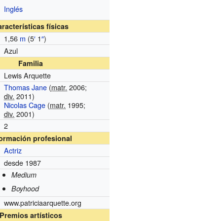
Inglés
racterísticas físicas
1,56
m
(5
′
1
″
)
Azul
Familia
Lewis Arquette
Thomas Jane
(
matr.
2006;
div.
2011)
Nicolas Cage
(
matr.
1995;
div.
2001)
2
formación profesional
Actriz
desde 1987
Medium
Boyhood
www.patriciaarquette.org
Premios artísticos