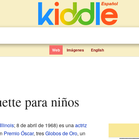
Web
Imágenes
English
uette para niños
Illinois
; 8 de abril de 1968) es una
actriz
un
Premio Óscar
, tres
Globos de Oro
, un