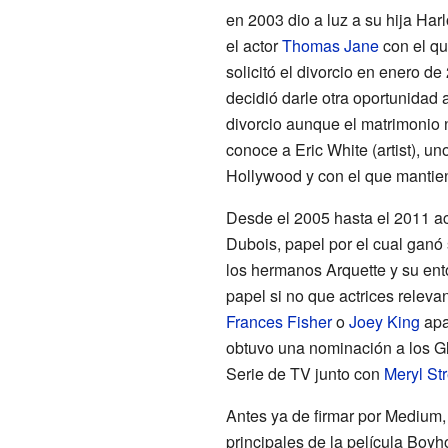
en 2003 dio a luz a su hija Harl
el actor
Thomas Jane
con el qu
solicitó el divorcio en enero de
decidió darle otra oportunidad a
divorcio aunque el matrimonio
conoce a Eric White (artist), u
Hollywood y con el que mantien
Desde el 2005 hasta el 2011 ac
Dubois, papel por el cual ganó
los hermanos Arquette y su en
papel si no que actrices relev
Frances Fisher
o
Joey King
apar
obtuvo una nominación a los Gl
Serie de TV junto con
Meryl St
Antes ya de firmar por Medium,
principales de la película Boyh