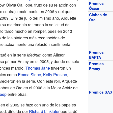
Premios
ow Olivia Calliope, fruto de su relación con
Óscar
e contrajo matrimonio en 2006 y del que
Globos de
 2009. El 9 de julio del mismo año, Arquette
Oro
 su matrimonio retirando la solicitud de
 no tardó mucho en romper, pues en 2013
no de los pintores más reconocidos de
e actualmente una relación sentimental.
Premios
tuó en la serie
Medium
como Allison
BAFTA
 su primer Emmy en el 2005, y donde no solo
Premios
tonces marido,
Thomas Jane
tuvieron un
Emmy
antes como
Emma Stone
,
Kelly Preston
,
ecieron en la serie. Con este roll, Arquette
obos de Oro en el 2008 a la Mejor Actriz de
Premios SAG
reep
entre otras.
 en el 2002 se hizo con uno de los papeles
ood, dirigida por
Richard Linklater
que tardó