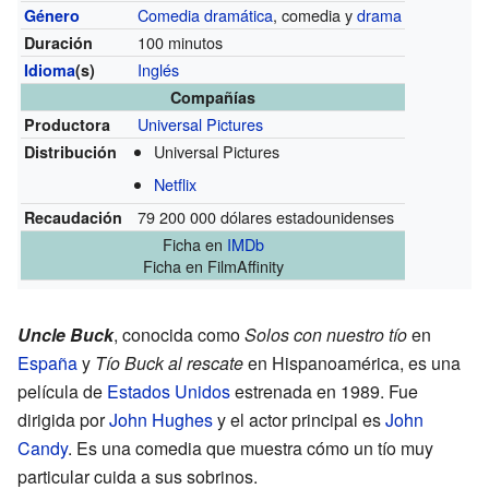
Comedia dramática
, comedia y
drama
Género
100 minutos
Duración
Inglés
Idioma
(s)
Compañías
Universal Pictures
Productora
Universal Pictures
Distribución
Netflix
79 200 000 dólares estadounidenses
Recaudación
Ficha
en
IMDb
Ficha
en FilmAffinity
Uncle Buck
, conocida como
Solos con nuestro tío
en
España
y
Tío Buck al rescate
en Hispanoamérica, es una
película de
Estados Unidos
estrenada en 1989. Fue
dirigida por
John Hughes
y el actor principal es
John
Candy
. Es una comedia que muestra cómo un tío muy
particular cuida a sus sobrinos.