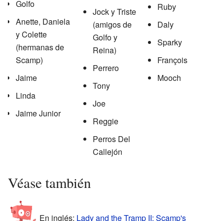
Golfo
Ruby
Jock y Triste
Anette, Daniela
(amigos de
Daly
y Colette
Golfo y
Sparky
(hermanas de
Reina)
Scamp)
François
Perrero
Jaime
Mooch
Tony
Linda
Joe
Jaime Junior
Reggie
Perros Del
Callejón
Véase también
En inglés:
Lady and the Tramp II: Scamp's