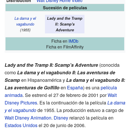
Walt Disney Home Video
Distribución
Sucesión de películas
La dama y el
Lady and the Tramp
vagabundo
II: Scamp's
(1955)
Adventure
Ficha
en
IMDb
Ficha
en FilmAffinity
Lady and the Tramp II: Scamp's Adventure
(conocida
como
La dama y el vagabundo II: Las aventuras de
Scamp
en Hispanoamérica y
La dama y el vagabundo II:
Las aventuras de Golfillo
en
España
) es una
película
animada
. Se estrenó el 27 de febrero de 2001 por
Walt
Disney Pictures
. Es la continuación de la película
La dama
y el vagabundo
de 1955. La producción estuvo a cargo de
Walt Disney Animation
.
Disney
relanzó la película en
Estados Unidos
el 20 de junio de 2006.