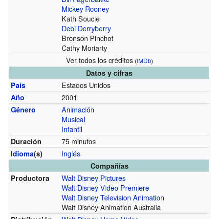
Mickey Rooney
Kath Soucie
Debi Derryberry
Bronson Pinchot
Cathy Moriarty
Ver todos los créditos
(
IMDb
)
Datos y cifras
Estados Unidos
País
2001
Año
Animación
Género
Musical
Infantil
75 minutos
Duración
Inglés
Idioma
(s)
Compañías
Walt Disney Pictures
Productora
Walt Disney Video Premiere
Walt Disney Television Animation
Walt Disney Animation Australia