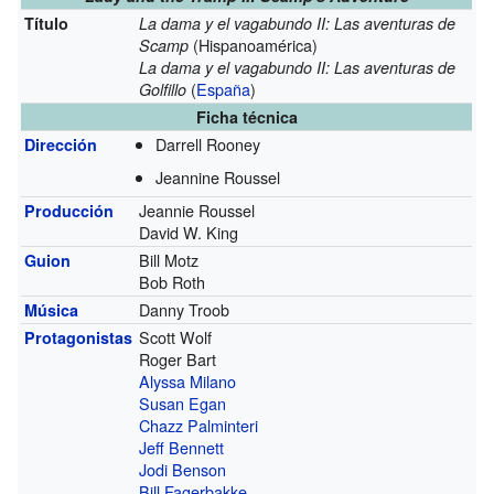
Título
La dama y el vagabundo II: Las aventuras de
(Hispanoamérica)
Scamp
La dama y el vagabundo II: Las aventuras de
(
España
)
Golfillo
Ficha técnica
Darrell Rooney
Dirección
Jeannine Roussel
Jeannie Roussel
Producción
David W. King
Bill Motz
Guion
Bob Roth
Danny Troob
Música
Scott Wolf
Protagonistas
Roger Bart
Alyssa Milano
Susan Egan
Chazz Palminteri
Jeff Bennett
Jodi Benson
Bill Fagerbakke