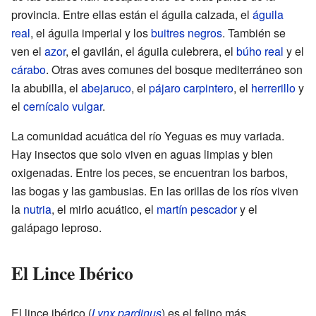
provincia. Entre ellas están el águila calzada, el
águila
real
, el águila imperial y los
buitres negros
. También se
ven el
azor
, el gavilán, el águila culebrera, el
búho real
y el
cárabo
. Otras aves comunes del bosque mediterráneo son
la abubilla, el
abejaruco
, el
pájaro carpintero
, el
herrerillo
y
el
cernícalo vulgar
.
La comunidad acuática del río Yeguas es muy variada.
Hay insectos que solo viven en aguas limpias y bien
oxigenadas. Entre los peces, se encuentran los barbos,
las bogas y las gambusias. En las orillas de los ríos viven
la
nutria
, el mirlo acuático, el
martín pescador
y el
galápago leproso.
El Lince Ibérico
El lince ibérico (
Lynx pardinus
) es el felino más