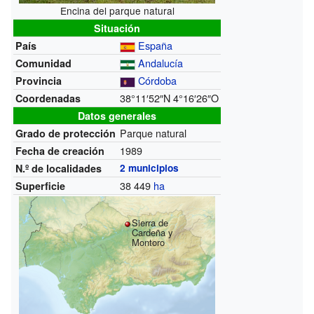
Encina del parque natural
Situación
España
País
Andalucía
Comunidad
Córdoba
Provincia
38°11′52″N
4°16′26″O
Coordenadas
Datos generales
Parque natural
Grado de protección
1989
Fecha de creación
N.º de localidades
2 municipios
38 449
ha
Superficie
Sierra de
Cardeña y
Montoro