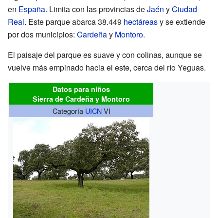
en
España
. Limita con las provincias de
Jaén
y
Ciudad
Real
. Este parque abarca 38.449
hectáreas
y se extiende
por dos municipios:
Cardeña
y
Montoro
.
El paisaje del parque es suave y con colinas, aunque se
vuelve más empinado hacia el este, cerca del río Yeguas.
Datos para niños
Sierra de Cardeña y Montoro
Categoría
UICN
VI