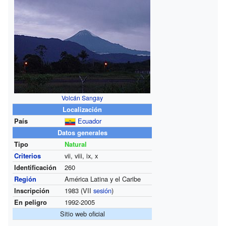
Volcán Sangay
Localización
País
Ecuador
Datos generales
Tipo
Natural
Criterios
vii, viii, ix, x
Identificación
260
Región
América Latina y el Caribe
Inscripción
1983 (VII
sesión
)
En peligro
1992-2005
Sitio web oficial