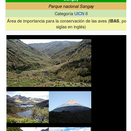
Parque nacional Sangay
Categoría
UICN
II
Área de importancia para la conservación de las aves (
, por 
IBAS
siglas en inglés)