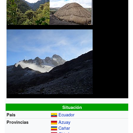
Situación
Ecuador
País
Azuay
Provincias
Cañar