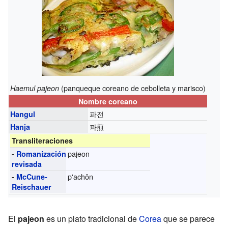
(panqueque coreano de cebolleta y marisco)
Haemul pajeon
Nombre coreano
파전
Hangul
파煎
Hanja
Transliteraciones
pajeon
-
Romanización
revisada
p'achǒn
-
McCune-
Reischauer
El
pajeon
es un plato tradicional de
Corea
que se parece