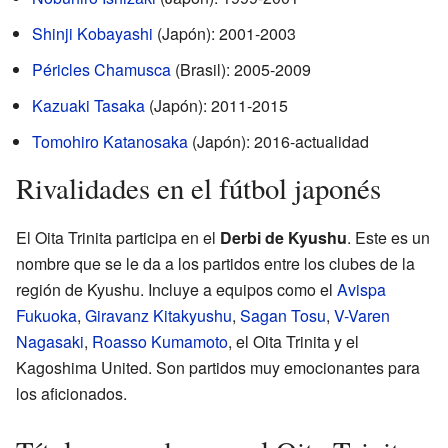
Shinji Kobayashi
(Japón): 2001-2003
Péricles Chamusca
(Brasil): 2005-2009
Kazuaki Tasaka
(Japón): 2011-2015
Tomohiro Katanosaka
(Japón): 2016-actualidad
Rivalidades en el fútbol japonés
El Oita Trinita participa en el
Derbi de Kyushu
. Este es un
nombre que se le da a los partidos entre los clubes de la
región de Kyushu. Incluye a equipos como el
Avispa
Fukuoka
,
Giravanz Kitakyushu
,
Sagan Tosu
,
V-Varen
Nagasaki
,
Roasso Kumamoto
, el Oita Trinita y el
Kagoshima United. Son partidos muy emocionantes para
los aficionados.