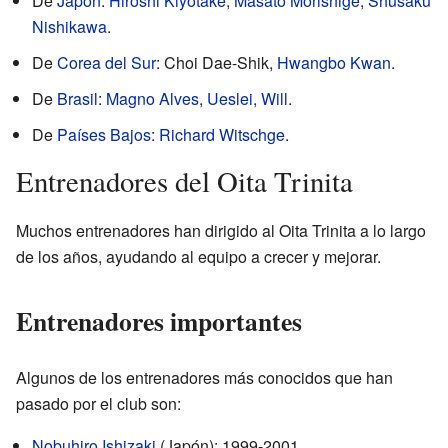
De
Japón
:
Hiroshi Kiyotake
,
Masato Morishige
,
Shusaku
Nishikawa
.
De
Corea del Sur
: Choi Dae-Shik,
Hwangbo Kwan
.
De
Brasil
:
Magno Alves
,
Ueslei
,
Will
.
De
Países Bajos
:
Richard Witschge
.
Entrenadores del Oita Trinita
Muchos entrenadores han dirigido al Oita Trinita a lo largo
de los años, ayudando al equipo a crecer y mejorar.
Entrenadores importantes
Algunos de los entrenadores más conocidos que han
pasado por el club son:
Nobuhiro Ishizaki
(Japón): 1999-2001