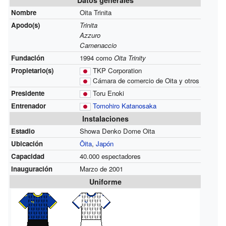
Nombre
Oita Trinita
Apodo(s)
Trinita
Azzuro
Camenaccio
Fundación
1994 como
Oita Trinity
Propietario(s)
TKP Corporation
Cámara de comercio de Oita y otros
Presidente
Toru Enoki
Entrenador
Tomohiro Katanosaka
Instalaciones
Estadio
Showa Denko Dome Oita
Ubicación
Ōita
,
Japón
Capacidad
40.000 espectadores
Inauguración
Marzo de 2001
Uniforme