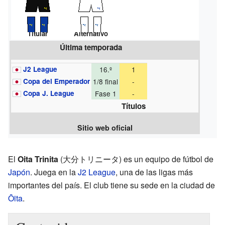
Titular
Alternativo
Última temporada
J2 League
16.º
1
Copa del Emperador
1/8 final
-
Copa J. League
Fase 1
-
Títulos
Sitio web oficial
El
Oita Trinita
(大分トリニータ) es un equipo de fútbol de
Japón
. Juega en la
J2 League
, una de las ligas más
importantes del país. El club tiene su sede en la ciudad de
Ōita
.