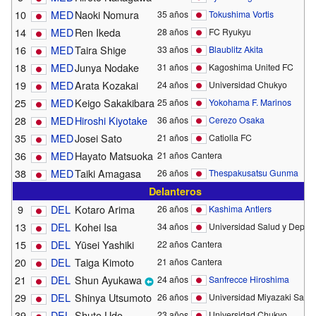
10
MED
Naoki Nomura
35 años
Tokushima Vortis
14
MED
Ren Ikeda
28 años
FC Ryukyu
16
MED
Taira Shige
33 años
Blaublitz Akita
18
MED
Junya Nodake
31 años
Kagoshima United FC
19
MED
Arata Kozakai
24 años
Universidad Chukyo
25
MED
Keigo Sakakibara
25 años
Yokohama F. Marinos
28
MED
Hiroshi Kiyotake
36 años
Cerezo Osaka
35
MED
Josei Sato
21 años
Catiolla FC
36
MED
Hayato Matsuoka
21 años
Cantera
38
MED
Taiki Amagasa
26 años
Thespakusatsu Gunma
Delanteros
9
DEL
Kotaro Arima
26 años
Kashima Antlers
13
DEL
Kohei Isa
34 años
Universidad Salud y Depor
15
DEL
Yūsei Yashiki
22 años
Cantera
20
DEL
Taiga Kimoto
21 años
Cantera
21
DEL
Shun Ayukawa
24 años
Sanfrecce Hiroshima
29
DEL
Shinya Utsumoto
26 años
Universidad Miyazaki Sangy
39
DEL
Shuto Udo
23 años
Universidad Chukyo