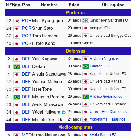
N.º
Nac.
Pos.
Nombre
Edad
Últ. equipo
Porteros
22
POR
Mun Kyung-gun
31 años
Gimcheon Sangmu FC
24
POR
Shun Sato
29 años
Verspah Oita
32
POR
Taro Hamada
26 años
Universidad Sangyo Osaka
40
POR
Hiroto Kono
19 años
Cantera
Defensas
2
DEF
Yuki Kagawa
34 años
V-Varen Nagasaki
3
DEF
Derlan
30 años
Guarani FC
4
DEF
Atsuki Satsukawa
28 años
Kagoshima United FC
27
DEF
Yusuke Matsuo
26 años
Universidad Kansai
30
DEF
Issei Tone
30 años
Kagoshima United FC
31
DEF
Matheus Pereira
29 años
Atlético Goianiense
33
DEF
Ayuki Miyakawa
24 años
Universidad Juntendo
34
DEF
Yūdai Fujiwara
24 años
Urawa Red Diamonds
44
DEF
Manato Yoshida
24 años
Yokohama F. Marinos
Mediocampistas
5
MED
Hiroto Nakagawa
31 años
Kyoto Sanga FC