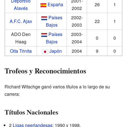
Deportivo
2001-
España
26
1
Alavés
2002
Países
2002-
A.F.C. Ajax
22
1
Bajos
2003
ADO Den
Países
2003-
0
0
Haag
Bajos
2004
Oita Trinita
Japón
2004
9
0
Trofeos y Reconocimientos
Richard Witschge ganó varios títulos a lo largo de su
carrera:
Títulos Nacionales
2
Ligas neerlandesas
: 1990 y 1998.