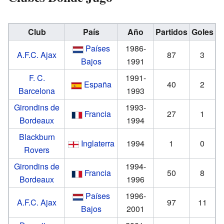
Club
País
Año
Partidos
Goles
Países
1986-
A.F.C. Ajax
87
3
Bajos
1991
F. C.
1991-
España
40
2
Barcelona
1993
Girondins de
1993-
Francia
27
1
Bordeaux
1994
Blackburn
Inglaterra
1994
1
0
Rovers
Girondins de
1994-
Francia
50
8
Bordeaux
1996
Países
1996-
A.F.C. Ajax
97
11
Bajos
2001