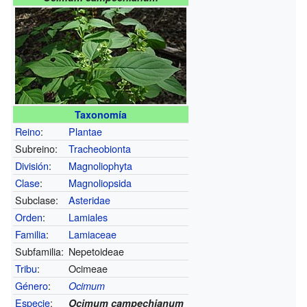
Taxonomía
Reino
:
Plantae
Subreino:
Tracheobionta
División
:
Magnoliophyta
Clase
:
Magnoliopsida
Subclase:
Asteridae
Orden
:
Lamiales
Familia
:
Lamiaceae
Subfamilia:
Nepetoideae
Tribu
:
Ocimeae
Género
:
Ocimum
Especie
:
Ocimum campechianum