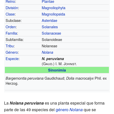
Reino
:
Plantae
División
:
Magnoliophyta
Clase
:
Magnoliopsida
Subclase:
Asteridae
Orden
:
Solanales
Familia
:
Solanaceae
Subfamilia:
Solanoideae
Tribu
:
Nolaneae
Género
:
Nolana
Especie
:
N. peruviana
(Gaud.) I. M. Johnst.
Sinonimia
Gaudichaud;
Phil. ex
Bargemontia peruviana
Dolia macrocalyx
Herzog.
La
Nolana peruviana
es una planta especial que forma
parte de las 49 especies del
género
Nolana
que se