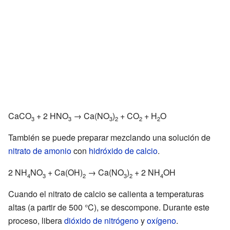
CaCO
+ 2 HNO
→ Ca(NO
)
+ CO
+ H
O
3
3
3
2
2
2
También se puede preparar mezclando una solución de
nitrato de amonio
con
hidróxido de calcio
.
2 NH
NO
+ Ca(OH)
→ Ca(NO
)
+ 2 NH
OH
4
3
2
3
2
4
Cuando el nitrato de calcio se calienta a temperaturas
altas (a partir de 500 °C), se descompone. Durante este
proceso, libera
dióxido de nitrógeno
y
oxígeno
.