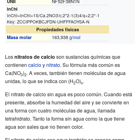
NF52F38N1N
UNII
InChI
InChI=
InChI=1S/Ca.2NO3/c;2*2-1(3)4/q+2;2*-1
Key:
ZCCIPPOKBCJFDN-UHFFFAOYSA-N
Propiedades físicas
163,938
g
/
mol
Masa molar
Los
nitratos de calcio
son sustancias químicas que
contienen
calcio
y
nitrato
. Su fórmula más común es
Ca(NO
)
. A veces, también tienen moléculas de agua
3
2
unidas, lo que se indica con (H
O)
.
2
x
El nitrato de calcio sin agua es poco común. Cuando está
presente, absorbe la humedad del aire y se convierte en
una forma con cuatro moléculas de agua, llamada
tetrahidrato. Tanto la forma sin agua como la que tiene
agua son sales que no tienen color.
El nitrato de calcio con agua también se conoce como