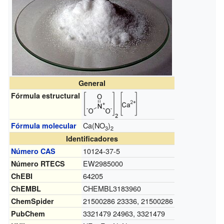
General
Fórmula estructural
Ca(NO
)
Fórmula molecular
3
2
Identificadores
10124-37-5
Número CAS
EW2985000
Número RTECS
64205
ChEBI
CHEMBL3183960
ChEMBL
21500286 23336, 21500286
ChemSpider
3321479 24963, 3321479
PubChem