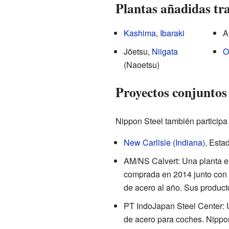
Plantas añadidas tr
Kashima
,
Ibaraki
A
Jōetsu,
Niigata
O
(Naoetsu)
Proyectos conjuntos
Nippon Steel también participa
New Carlisle (Indiana)
, Esta
AM/NS Calvert: Una planta 
comprada en 2014 junto con
de acero al año. Sus produc
PT IndoJapan Steel Center:
de acero para coches. Nippon