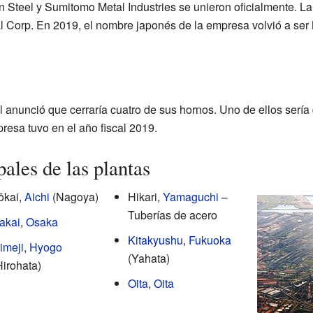
n Steel y Sumitomo Metal Industries se unieron oficialmente. 
 Corp. En 2019, el nombre japonés de la empresa volvió a ser 
anunció que cerraría cuatro de sus hornos. Uno de ellos sería
resa tuvo en el año fiscal 2019.
ales de las plantas
ōkai,
Aichi
(Nagoya)
Hikari,
Yamaguchi
–
Tuberías de acero
akai
,
Osaka
Kitakyushu
,
Fukuoka
imeji
,
Hyogo
(Yahata)
Hirohata)
Oita
,
Oita