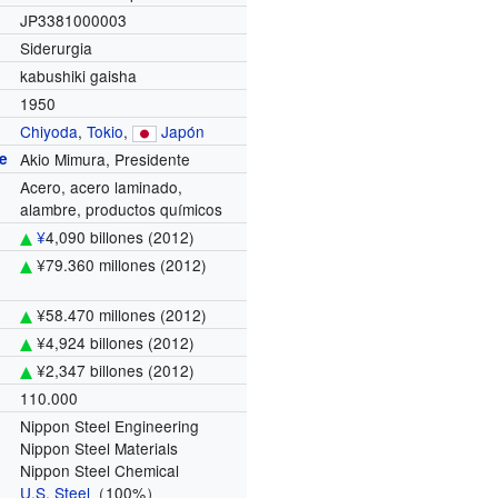
JP3381000003
Siderurgia
kabushiki gaisha
1950
Chiyoda
,
Tokio
,
Japón
e
Akio Mimura, Presidente
Acero, acero laminado,
alambre, productos químicos
¥
4,090 billones (2012)
¥79.360 millones (2012)
o
¥58.470 millones (2012)
¥4,924 billones (2012)
¥2,347 billones (2012)
110.000
Nippon Steel Engineering
Nippon Steel Materials
Nippon Steel Chemical
U.S. Steel
（100%）