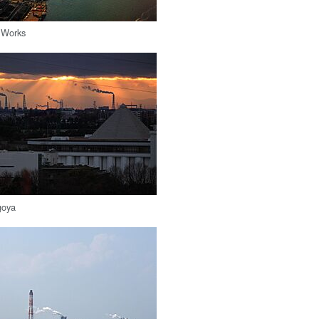
 Works
goya