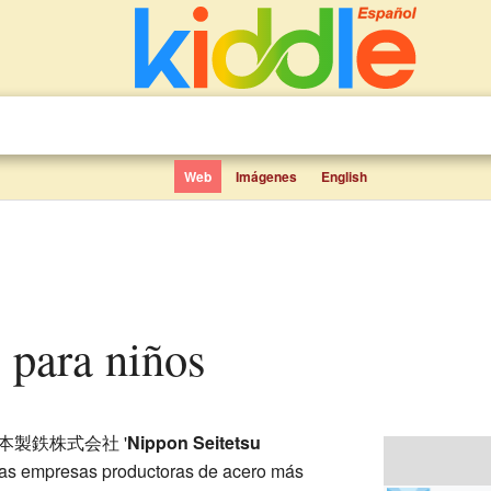
Web
Imágenes
English
l para niños
本製鉄株式会社
'
Nippon Seitetsu
las empresas productoras de acero más