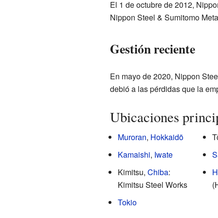
El 1 de octubre de 2012, Nippo
Nippon Steel & Sumitomo Metal
Gestión reciente
En mayo de 2020, Nippon Steel 
debió a las pérdidas que la emp
Ubicaciones princip
Muroran
,
Hokkaidō
T
Kamaishi
,
Iwate
S
Kimitsu,
Chiba
:
H
Kimitsu Steel Works
(
Tokio