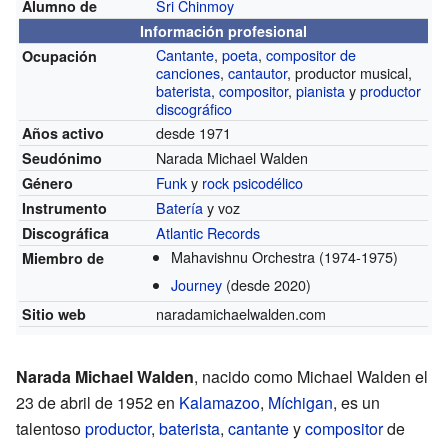
Sri Chinmoy
Alumno de
Información profesional
Cantante
,
poeta
,
compositor de
Ocupación
canciones
,
cantautor
, productor musical,
baterista
,
compositor
,
pianista
y
productor
discográfico
desde 1971
Años activo
Narada Michael Walden
Seudónimo
Funk
y
rock psicodélico
Género
Batería
y voz
Instrumento
Atlantic Records
Discográfica
Mahavishnu Orchestra
(1974-1975)
Miembro de
Journey
(desde 2020)
naradamichaelwalden.com
Sitio web
Narada Michael Walden
, nacido como Michael Walden el
23 de abril de 1952 en
Kalamazoo
,
Míchigan
, es un
talentoso
productor
,
baterista
,
cantante
y
compositor
de