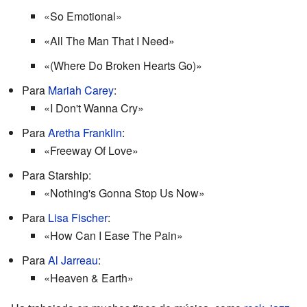
«So Emotional»
«All The Man That I Need»
«(Where Do Broken Hearts Go)»
Para
Mariah Carey
:
«I Don't Wanna Cry»
Para
Aretha Franklin
:
«Freeway Of Love»
Para Starship:
«Nothing's Gonna Stop Us Now»
Para
Lisa Fischer
:
«How Can I Ease The Pain»
Para
Al Jarreau
:
«Heaven & Earth»