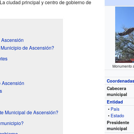
La ciudad principal y centro de gobierno de
e Ascensión
 Municipio de Ascensión?
ntes
Monumento 
Coordenada
e Ascensión
Cabecera
s
municipal
Entidad
•
País
te Municipal de Ascensión?
•
Estado
Presidente
 municipio?
municipal
gobierno