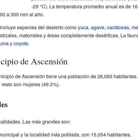
-29 °C). La temperatura promedio anual es de 16 
00 a 300 mm al año.
o incluye especies del desierto como
yuca
,
agave
,
cactáceas
,
me
stizales, matorrales y áreas completamente desérticas. La faun
uma
y
coyote
.
cipio de Ascensión
icipio de Ascensión tiene una población de 26,093 habitantes.
 resto son mujeres (49.3%).
des
calidades. Las más grandes son:
municipal y la localidad más poblada, con 15,054 habitantes.