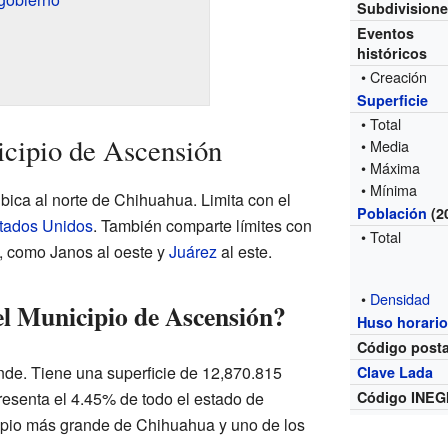
Subdivision
Eventos
históricos
• Creación
Superficie
• Total
cipio de Ascensión
• Media
• Máxima
• Mínima
bica al norte de Chihuahua. Limita con el
Población
(2
tados Unidos
. También comparte límites con
• Total
, como Janos al oeste y
Juárez
al este.
•
Densidad
el Municipio de Ascensión?
Huso horari
Código posta
nde. Tiene una superficie de 12,870.815
Clave Lada
resenta el 4.45% de todo el estado de
Código INEG
ipio más grande de Chihuahua y uno de los