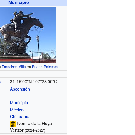
Municipio
a
Francisco Villa
en
Puerto Palomas
.
31°15′00″N
107°28′00″O
s
Ascensión
Municipio
México
Chihuahua
Ivonne de la Hoya
Venzor
(2024-2027)