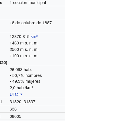
1 sección municipal
es
18 de octubre de 1887
12870.815
km²
1460 m s. n. m.
2500 m s. n. m.
1100 m s. n. m.
020)
26 093 hab.
• 50,7% hombres
• 49,3% mujeres
2,0 hab./km²
UTC−7
o
31820–31837
l
636
08005
I