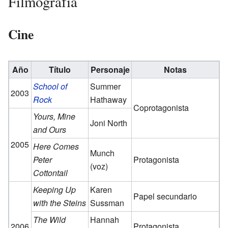
Filmografía
Cine
Año
Título
Personaje
Notas
School of
Summer
2003
Rock
Hathaway
Coprotagonista
Yours, Mine
Joni North
and Ours
2005
Here Comes
Munch
Peter
Protagonista
(voz)
Cottontail
Keeping Up
Karen
Papel secundario
with the Steins
Sussman
The Wild
Hannah
2006
Protagonista