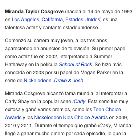
Miranda Taylor Cosgrove
(nacida el 14 de mayo de 1993
en
Los Ángeles
,
California
,
Estados Unidos
) es una
talentosa actriz y cantante estadounidense.
Comenzó su carrera muy joven, a los tres años,
apareciendo en anuncios de televisión. Su primer papel
como actriz fue en 2002, interpretando a Summer
Hathaway en la película
School of Rock
. Se hizo más
conocida en 2003 por su papel de Megan Parker en la
serie de
Nickelodeon
,
Drake & Josh
.
Miranda Cosgrove alcanzó fama mundial al interpretar a
Carly Shay en la popular serie
iCarly
. Esta serie fue muy
exitosa y ganó varios premios, como los
Teen Choice
Awards
y los
Nickelodeon Kids Choice Awards
en 2009,
2010 y 2011. Durante el tiempo que grabó
iCarly
, Miranda
llegó a ganar mucho dinero por cada episodio, lo que la