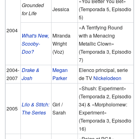
«You Better You Bet»
Grounded
Jessica
(Temporada 5, Episodio
for Life
5)
«A Terrifying Round
2004
What's New,
Miranda
with a Menacing
Scooby-
Wright
Metallic Clown»
Doo?
(Voz)
(Temporada 3, Episodio
7)
2004-
Drake &
Megan
Elenco principal, serie
2007
Josh
Parker
de TV
Nickelodeon
«Shush: Experiment»
(Temporada 2, Episodio
Lilo & Stitch:
Girl /
34) & «Morpholomew:
2005
The Series
Sarah
Experiment»
(Temporada 3, Episodio
16)
«Paige at PCA»