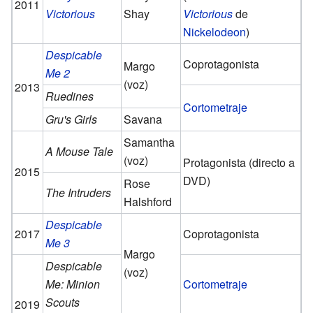
2011
Victorious
Shay
Victorious
de
Nickelodeon
)
Despicable
Coprotagonista
Margo
Me 2
(voz)
2013
Ruedines
Cortometraje
Gru's Girls
Savana
Samantha
A Mouse Tale
(voz)
Protagonista (directo a
2015
DVD)
Rose
The Intruders
Halshford
Despicable
2017
Coprotagonista
Me 3
Margo
Despicable
(voz)
Me: Minion
Cortometraje
Scouts
2019