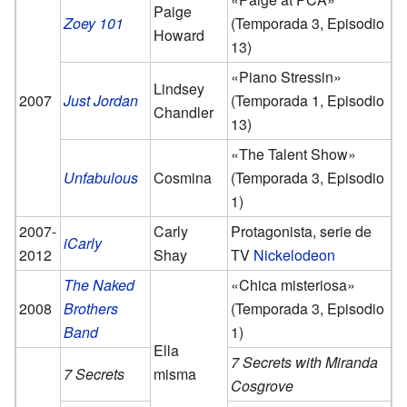
Paige
Zoey 101
(Temporada 3, Episodio
Howard
13)
«Piano Stressin»
Lindsey
2007
Just Jordan
(Temporada 1, Episodio
Chandler
13)
«The Talent Show»
Unfabulous
Cosmina
(Temporada 3, Episodio
1)
2007-
Carly
Protagonista, serie de
iCarly
2012
Shay
TV
Nickelodeon
The Naked
«Chica misteriosa»
2008
Brothers
(Temporada 3, Episodio
Band
1)
Ella
7 Secrets with Miranda
7 Secrets
misma
Cosgrove