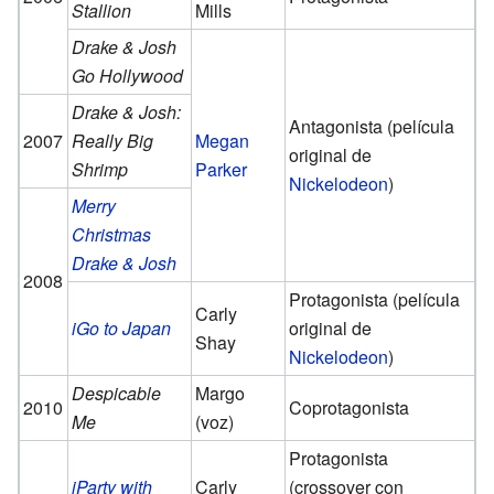
Stallion
Mills
Drake & Josh
Go Hollywood
Drake & Josh:
Antagonista (película
2007
Really Big
Megan
original de
Shrimp
Parker
Nickelodeon
)
Merry
Christmas
Drake & Josh
2008
Protagonista (película
Carly
iGo to Japan
original de
Shay
Nickelodeon
)
Despicable
Margo
2010
Coprotagonista
Me
(voz)
Protagonista
iParty with
Carly
(crossover con