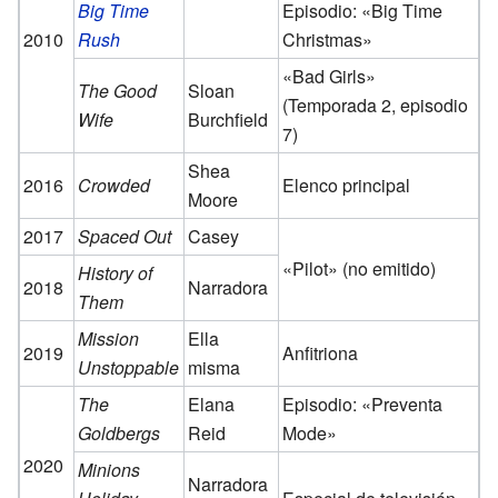
Big Time
Episodio: «Big Time
2010
Rush
Christmas»
«Bad Girls»
The Good
Sloan
(Temporada 2, episodio
Wife
Burchfield
7)
Shea
2016
Crowded
Elenco principal
Moore
2017
Spaced Out
Casey
«Pilot» (no emitido)
History of
2018
Narradora
Them
Mission
Ella
2019
Anfitriona
Unstoppable
misma
The
Elana
Episodio: «Preventa
Goldbergs
Reid
Mode»
2020
Minions
Narradora