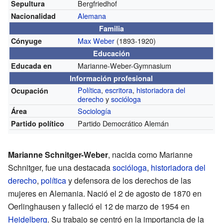
Bergfriedhof
Sepultura
Alemana
Nacionalidad
Familia
Max Weber
(1893-1920)
Cónyuge
Educación
Marianne-Weber-Gymnasium
Educada en
Información profesional
Política
,
escritora
,
historiadora del
Ocupación
derecho
y
socióloga
Sociología
Área
Partido Democrático Alemán
Partido político
Marianne Schnitger-Weber
, nacida como Marianne
Schnitger, fue una destacada
socióloga
,
historiadora del
derecho
,
política
y defensora de los derechos de las
mujeres en Alemania. Nació el 2 de agosto de 1870 en
Oerlinghausen y falleció el 12 de marzo de 1954 en
Heidelberg
. Su trabajo se centró en la importancia de la