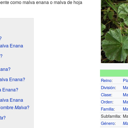
mente como malva enana o malva de hoja
?
Malva Enana
s?
nana?
alva Enana?
Reino
:
Pl
División
:
Ma
a Enana?
Clase
:
Ma
Malva Enana
Orden
:
Ma
 Nombre
Malva
?
Familia
:
Ma
Subfamilia:
Ma
ta
?
Género
:
Ma