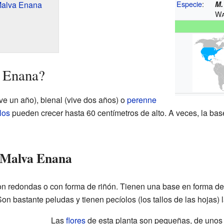
Especie
:
Malva Enana
M.
Wa
 Enana?
ve un año), bienal (vive dos años) o
perenne
llos
pueden crecer hasta 60 centímetros de alto. A veces, la base
a Malva Enana
n redondas o con forma de riñón. Tienen una base en forma de 
on bastante peludas y tienen pecíolos (los tallos de las hojas) 
Las
flores
de esta planta son pequeñas, de unos 