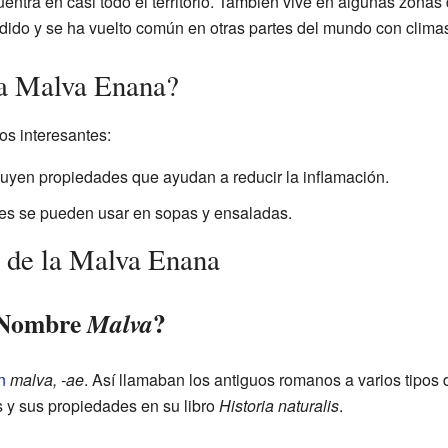
uentra en casi todo el territorio. También vive en algunas zonas
dido y se ha vuelto común en otras partes del mundo con clima
la Malva Enana?
os interesantes:
buyen propiedades que ayudan a reducir la inflamación.
res se pueden usar en sopas y ensaladas.
 de la Malva Enana
l Nombre
?
Malva
n
malva, -ae
. Así llamaban los antiguos romanos a varios tipos 
s y sus propiedades en su libro
Historia naturalis
.