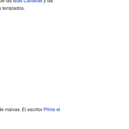
 de las
Islas Canarias
y las
s templados.
de malvas. El escritor
Plinio el