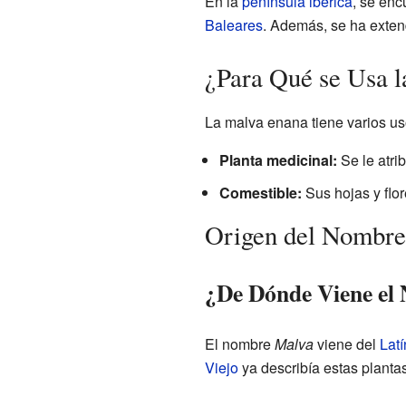
En la
península ibérica
, se enc
Baleares
. Además, se ha exten
¿Para Qué se Usa 
La malva enana tiene varios us
Planta medicinal:
Se le atri
Comestible:
Sus hojas y flo
Origen del Nombre
¿De Dónde Viene e
El nombre
Malva
viene del
Latí
Viejo
ya describía estas planta