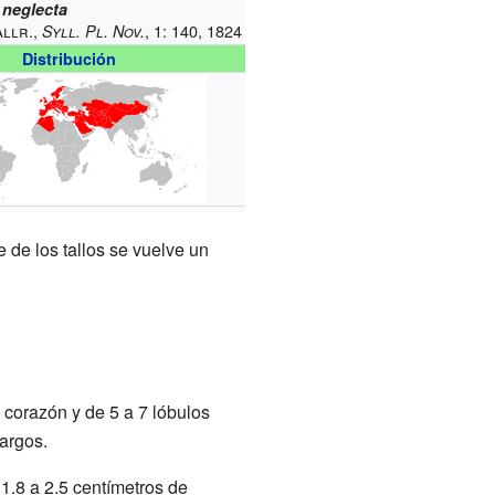
 neglecta
llr.,
, 1: 140, 1824
Syll. Pl. Nov.
Distribución
 de los tallos se vuelve un
corazón y de 5 a 7 lóbulos
largos.
1.8 a 2.5 centímetros de