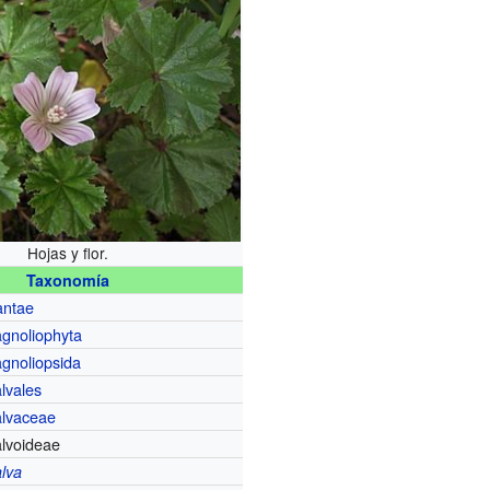
Hojas y flor.
Taxonomía
antae
gnoliophyta
gnoliopsida
lvales
lvaceae
lvoideae
lva