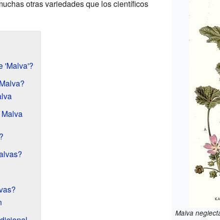
uchas otras variedades que los científicos
 'Malva'?
 Malva?
alva
a Malva
?
alvas?
lvas?
n
Malva neglect
dicional