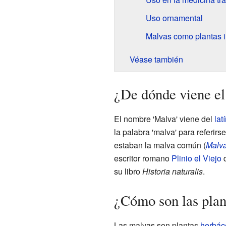
Uso ornamental
Malvas como plantas 
Véase también
¿De dónde viene el
El nombre 'Malva' viene del
lat
la palabra 'malva' para referirse
estaban la malva común (
Malva
escritor romano
Plinio el Viejo
d
su libro
Historia naturalis
.
¿Cómo son las plan
Las malvas son plantas
herbác