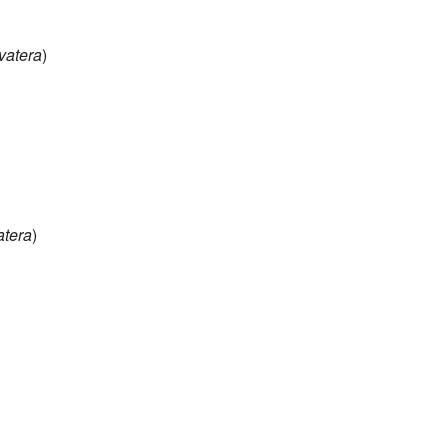
vatera
)
atera
)