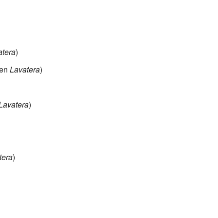
atera
)
 en
Lavatera
)
Lavatera
)
tera
)