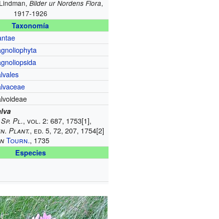
 Lindman,
,
Bilder ur Nordens Flora
1917-1926
Taxonomía
antae
gnoliophyta
gnoliopsida
lvales
lvaceae
lvoideae
lva
,
, vol. 2: 687, 1753
[1]
,
Sp. Pl.
, ed. 5, 72, 207, 1754
[2]
n. Plant.
Tourn.
, 1735
on
Especies