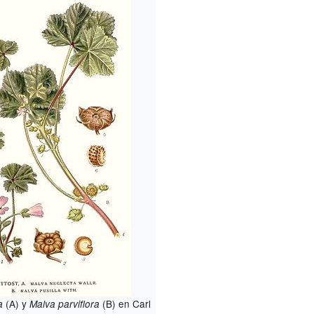
(A) y
(B) en Carl
a
Malva parviflora