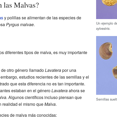
n las Malvas?
as
y polillas se alimentan de las especies de
Un ejemplo d
osa
Pyrgus malvae
.
.
sylvestris
los diferentes tipos de malva, es muy importante
a de otro género llamado
Lavatera
por una
n embargo, estudios recientes de las semillas y el
rado que esta diferencia no es tan importante.
antes estaban en el género
Lavatera
ahora se
lva
. Algunos científicos incluso piensan que
Semillas suel
n realidad el mismo que
Malva
.
pecies de malva más conocidas: