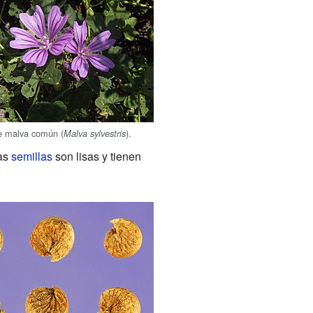
e malva común (
).
Malva sylvestris
Las
semillas
son lisas y tienen