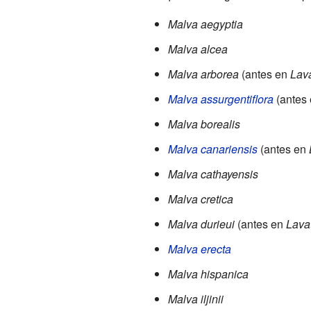
Malva aegyptia
Malva alcea
Malva arborea
(antes en
Lav
Malva assurgentiflora
(antes
Malva borealis
Malva canariensis
(antes en
Malva cathayensis
Malva cretica
Malva durieui
(antes en
Lava
Malva erecta
Malva hispanica
Malva iljinii