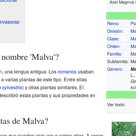
Axel Magnus
invasoras
Reino
:
Pl
División
:
Ma
Clase
:
Ma
Orden
:
Ma
Familia
:
Ma
 nombre 'Malva'?
Subfamilia:
Ma
Género
:
Ma
ín
, una lengua antigua. Los
romanos
usaban
L.
 a varias plantas de este tipo. Entre ellas
Ge
 sylvestris
) y otras plantas similares. El
n
escribió estas plantas y sus propiedades en
Ver texto
tas de Malva?
eas
que pueden vivir uno o varios años. A veces,