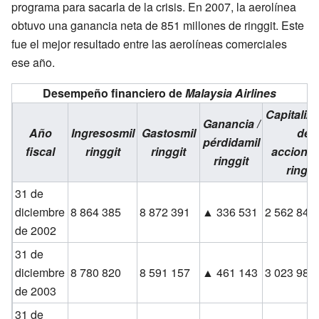
programa para sacarla de la crisis. En 2007, la aerolínea
obtuvo una ganancia neta de 851 millones de ringgit. Este
fue el mejor resultado entre las aerolíneas comerciales
ese año.
Desempeño financiero de
Malaysia Airlines
Capitaliz
Ganancia /
Año
Ingresosmil
Gastosmil
de
pérdidamil
fiscal
ringgit
ringgit
acciones
ringgit
ringgi
31 de
diciembre
8 864 385
8 872 391
▲ 336 531
2 562 841
de 2002
31 de
diciembre
8 780 820
8 591 157
▲ 461 143
3 023 984
de 2003
31 de