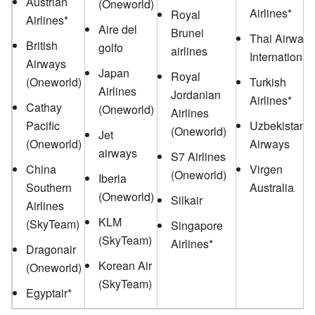
Austrian
(Oneworld)
Airlines*
Royal
Airlines*
Aire del
Brunei
Thai Airway
British
golfo
airlines
International
Airways
Japan
Royal
(Oneworld)
Turkish
Airlines
Jordanian
Airlines*
Cathay
(Oneworld)
Airlines
Pacific
Uzbekistan
(Oneworld)
Jet
(Oneworld)
Airways
airways
S7 Airlines
China
Virgen
(Oneworld)
Iberia
Southern
Australia
(Oneworld)
Silkair
Airlines
KLM
(SkyTeam)
Singapore
(SkyTeam)
Airlines*
Dragonair
Korean Air
(Oneworld)
(SkyTeam)
Egyptair*