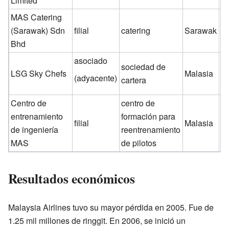
Limited
MAS Catering
(Sarawak) Sdn
filial
catering
Sarawak
6
Bhd
asociado
sociedad de
LSG Sky Chefs
Malasia
3
(adyacente)
cartera
Centro de
centro de
entrenamiento
formación para
filial
Malasia
1
de ingeniería
reentrenamiento
MAS
de pilotos
Resultados económicos
Malaysia Airlines tuvo su mayor pérdida en 2005. Fue de
1.25 mil millones de ringgit. En 2006, se inició un