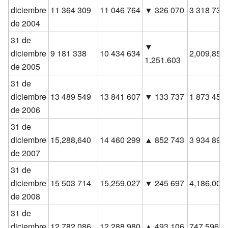
diciembre
11 364 309
11 046 764
▼ 326 070
3 318 732
de 2004
31 de
▼
diciembre
9 181 338
10 434 634
2,009,857
1.251.603
de 2005
31 de
diciembre
13 489 549
13 841 607
▼ 133 737
1 873 452
de 2006
31 de
diciembre
15,288,640
14 460 299
▲ 852 743
3 934 893
de 2007
31 de
diciembre
15 503 714
15,259,027
▼ 245 697
4,186,000
de 2008
31 de
diciembre
12,782,086
12,288,980
▲ 493 106
747 596