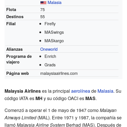
Malasia
75
Flota
55
Destinos
Firefly
Filial
MASwings
MASkargo
Oneworld
Alianzas
Enrich
Programa de
viajero
Grads
malaysiaairlines.com
Página web
Malaysia Airlines
es la principal
aerolínea
de
Malasia
. Su
código IATA es
MH
y su código OACI es
MAS
.
Comenzó a operar el 1 de mayo de 1947 como
Malayan
Airways Limited
(MAL). Entre 1971 y 1987, la compañía se
llamó
Malaysia Airline System
Berhad (MAS). Después de