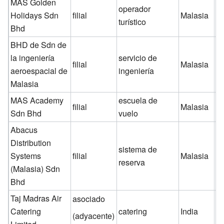
MAS Golden
operador
Holidays Sdn
filial
Malasia
1
turístico
Bhd
BHD de Sdn de
la ingeniería
servicio de
filial
Malasia
1
aeroespacial de
ingeniería
Malasia
MAS Academy
escuela de
filial
Malasia
1
Sdn Bhd
vuelo
Abacus
Distribution
sistema de
Systems
filial
Malasia
8
reserva
(Malasia) Sdn
Bhd
Taj Madras Air
asociado
Catering
catering
India
2
(adyacente)