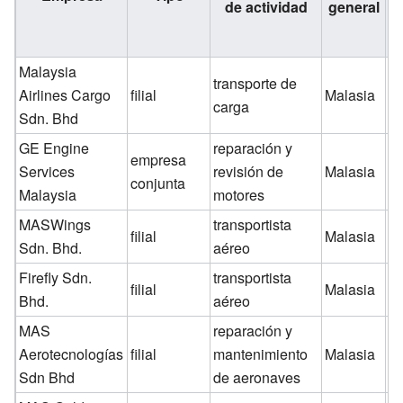
de actividad
general
M
Malaysia
transporte de
Airlines Cargo
filial
Malasia
1
carga
Sdn. Bhd
GE Engine
reparación y
empresa
Services
revisión de
Malasia
3
conjunta
Malaysia
motores
MASWings
transportista
filial
Malasia
1
Sdn. Bhd.
aéreo
Firefly Sdn.
transportista
filial
Malasia
1
Bhd.
aéreo
MAS
reparación y
Aerotecnologías
filial
mantenimiento
Malasia
1
Sdn Bhd
de aeronaves