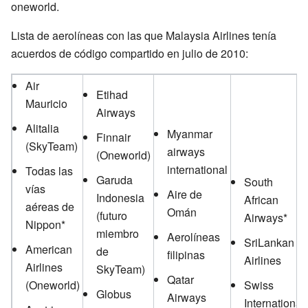
oneworld.
Lista de aerolíneas con las que Malaysia Airlines tenía
acuerdos de código compartido en julio de 2010:
Air
Etihad
Mauricio
Airways
Alitalia
Myanmar
Finnair
(SkyTeam)
airways
(Oneworld)
international
Todas las
Garuda
South
vías
Aire de
Indonesia
African
aéreas de
Omán
(futuro
Airways*
Nippon*
miembro
Aerolíneas
SriLankan
American
de
filipinas
Airlines
Airlines
SkyTeam)
Qatar
(Oneworld)
Swiss
Globus
Airways
International