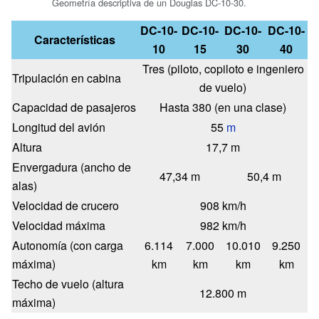
Geometría descriptiva de un Douglas DC-10-30.
DC-10-
DC-10-
DC-10-
DC-10-
Características
10
15
30
40
Tres (piloto, copiloto e ingeniero
Tripulación en cabina
de vuelo)
Capacidad de pasajeros
Hasta 380 (en una clase)
Longitud del avión
55
m
Altura
17,7 m
Envergadura (ancho de
47,34 m
50,4 m
alas)
Velocidad de crucero
908 km/h
Velocidad máxima
982 km/h
Autonomía (con carga
6.114
7.000
10.010
9.250
máxima)
km
km
km
km
Techo de vuelo (altura
12.800 m
máxima)