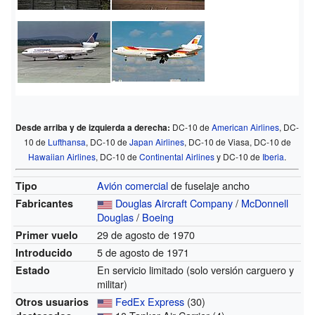
Desde arriba y de izquierda a derecha:
DC-10 de
American Airlines
, DC-
10 de
Lufthansa
, DC-10 de
Japan Airlines
, DC-10 de Viasa, DC-10 de
Hawaiian Airlines
, DC-10 de
Continental Airlines
y DC-10 de
Iberia
.
Avión comercial
de fuselaje ancho
Tipo
Douglas Aircraft Company
/
McDonnell
Fabricantes
Douglas
/
Boeing
29 de agosto de 1970
Primer vuelo
5 de agosto de 1971
Introducido
En servicio limitado (solo versión carguero y
Estado
militar)
FedEx Express
(30)
Otros usuarios